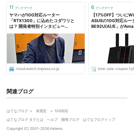
11
6
ブックマーク
ブックマーク
ヤマハが10G対応ルーター
【17%OFF】ついにWi
「RTX1300」に込めたコダワリと
ASUSの10G対応ルー
は？ 開発者特別インタビュー
BE92U(A)/E」がA
[Sponsored]
ルで驚きの特価！ | 
得なタイムセール&ク
グ
cloud.watch.impress.co.jp
time-sale-coupon.1q
関連ブログ
はてなブログ
>
未指定
>
10G対応
はてなブログ タグとは
ヘルプ
開発ブログ
はてなブログトップ
Copyright (C) 2001-
2026
Hatena.