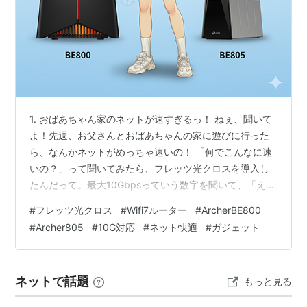
1. おばあちゃん家のネットが速すぎるっ！ ねぇ、聞いて
よ！先週、お父さんとおばあちゃんの家に遊びに行った
ら、なんかネットがめっちゃ速いの！ 「何でこんなに速
いの？」って聞いてみたら、フレッツ光クロスを導入し
たんだって。最大10Gbpsっていう数字を聞いて、「え、
うちって今1Gbpsだったよね…？」って、ちょっとショ
#
フレッツ光クロス
#
Wifi7ルーター
#
ArcherBE800
ック。帰宅して早速お父さんが「うちもフレッツ光クロ
#
Archer805
#
10G対応
#
ネット快適
#
ガジェット
スに乗り換えるぞ！」って言い出して、あっという間に
申し込み完了。これで私の家のネットも最速化…はいい
んだけど、ルーターが10Gに対応してないって話になっ
ネットで話題
もっと見る
て、また新しいガジェット探しがスタートしたの。 2.
10G対応のWi-Fi 7…