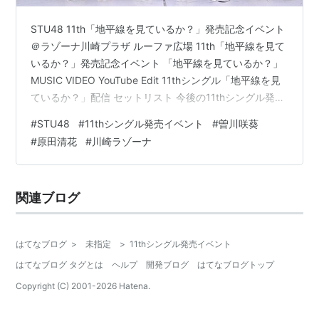
STU48 11th「地平線を見ているか？」発売記念イベント
＠ラゾーナ川崎プラザ ルーファ広場 11th「地平線を見て
いるか？」発売記念イベント 「地平線を見ているか？」
MUSIC VIDEO YouTube Edit 11thシングル「地平線を見
ているか？」配信 セットリスト 今後の11thシングル発売
記念イベント 兵庫・阪急西宮ガーデンズ 岡山・アリオ倉
#
STU48
#
11thシングル発売イベント
#
曽川咲葵
敷 香川・丸亀町グリーン 1月19日(日)、STU48が、1月
#
原田清花
#
川崎ラゾーナ
15日リリースの11thシングル「地平線を見ているか？」
の発売記念イベントを神奈川県のラゾーナ川崎プラザ・
ルーファ広場で開催しました。 ©musicvoice 15日の発
関連ブログ
売日…
はてなブログ
>
未指定
>
11thシングル発売イベント
はてなブログ タグとは
ヘルプ
開発ブログ
はてなブログトップ
Copyright (C) 2001-
2026
Hatena.