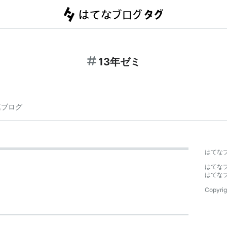
13年ゼミ
連ブログ
はてな
はてな
はてな
Copyrig