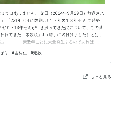
ゼミではありません。 先日（2024年9月29日）放送され
」 「221年ぶりに数兆匹! １７年✖１３年ゼミ 同時発
7年ゼミ・13年ゼミが生き残ってきた謎について、この番
われてきた「素数説」⬇️（勝手に名付けました）とは、
説』・・・「素数年ごとに大量発生するのであれば、発
じ年に発生することはめったにない。その結果、異種のセ
年ゼミ
#
吉村仁
#
素数
とができ、また天敵である寄生虫の発生周期とも重なりに
…
もっと見る