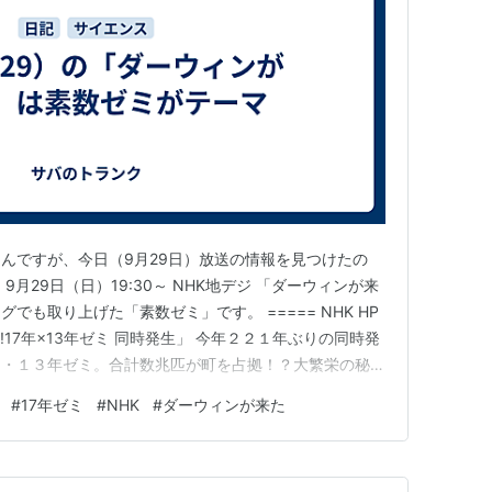
んですが、今日（9月29日）放送の情報を見つけたの
月29日（日）19:30～ NHK地デジ 「ダーウィンが来
でも取り上げた「素数ゼミ」です。 ===== NHK HP
!17年×13年ゼミ 同時発生」 今年２２１年ぶりの同時発
ミ・１３年ゼミ。合計数兆匹が町を占拠！？大繁栄の秘密
りな鳴き声にあった！ アメリカで１７年・１３年に一
#
17年ゼミ
#
NHK
#
ダーウィンが来た
今年は２２１年ぶりに１７年ゼミと１３年ゼミが同時発生