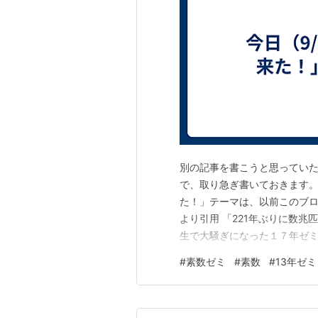
別の記事を書こうと思っていた
で、取り急ぎ書いておきます。 9
た！」テーマは、以前このブログ
より引用 「221年ぶりに数兆匹
生で大騒ぎになった１７年ゼ
は特別な進化の過程と、風変わ
#
素数ゼミ
#
素数
#
13年ゼミ
度だけ大発生する周期ゼミ。
するという歴史的珍事…