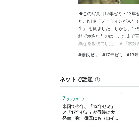
⬆️この写真は17年ゼミ・13年
た、NHK「ダーウィンが来た！
生」 を観ました。しかし、1
組で示されたのは、これまで言
異なる仮説でした。 ★『素数
生周期の異なる他のセミと同
#
素数ゼミ
#
17年ゼミ
#
13
ミとの交雑や競合を避けるこ
くいため、この素数ゼミが生き
ネットで話題
7
ブックマーク
米国で今年、「13年ゼミ」
と「17年ゼミ」が同時に大
発生 数十億匹にも（ロイタ
ー） - Yahoo!ニュース