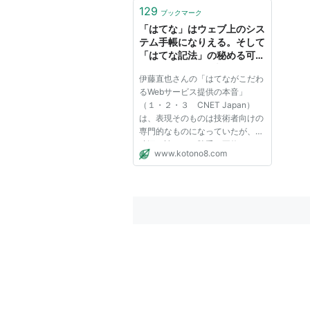
129
ブックマーク
「はてな」はウェブ上のシス
テム手帳になりえる。そして
「はてな記法」の秘める可能
性について。 [絵文録ことの
伊藤直也さんの「はてながこだわ
は]2005/06/12
るWebサービス提供の本音」
（１・２・３ CNET Japan）
は、表現そのものは技術者向けの
専門的なものになっていたが、興
味深く読んだ。勝手に要約する
www.kotono8.com
と、これからのウェブサービスに
必要なのは、自分たちの開発した
システムを外部からも活用できる
ようにし、その結果、そのサービ
スのサイ...