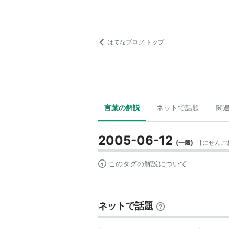
はてなブログ トップ
言葉の解説
ネットで話題
関
2005-06-12
(
一般
)
【
にせんご
このタグの解説について
ネットで話題