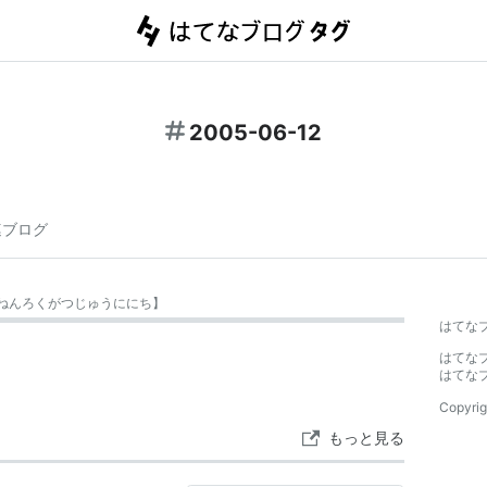
2005-06-12
連ブログ
ねんろくがつじゅうににち
】
はてな
はてな
はてな
Copyrig
もっと見る