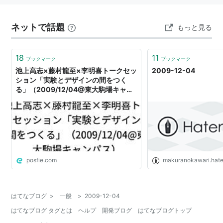
ネットで話題
もっと見る
18
11
ブックマーク
ブックマーク
池上高志×藤村龍至×李明喜トークセッ
2009-12-04
ション「実験とデザインの間をつく
る」（2009/12/04@東大駒場キャン
パス）
posfie.com
makuranokawari.hat
はてなブログ
>
一般
>
2009-12-04
はてなブログ タグとは
ヘルプ
開発ブログ
はてなブログトップ