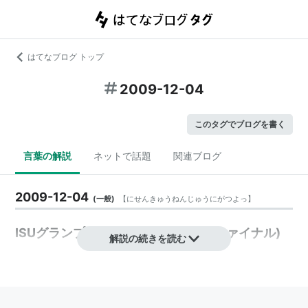
はてなブログ トップ
2009-12-04
このタグでブログを書く
言葉の解説
ネットで話題
関連ブログ
2009-12-04
(
一般
)
【
にせんきゅうねんじゅうにがつよっ
】
ISUグランプリシリーズ(グランプリファイナル)
解説の続きを読む