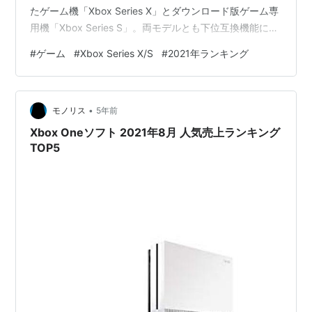
たゲーム機「Xbox Series X」とダウンロード版ゲーム専
用機「Xbox Series S」。両モデルとも下位互換機能に対
応した4世代に渡るXboxゲームをプレイできるなどゲー
#
ゲーム
#
Xbox Series X/S
#
2021年ランキング
ミングの新しい時代を体験できます。 そこで、今回は
「2021年8月に売れた人気タイトルTOP5」を紹介しま
す。ゲーム好きの人も、次に遊ぶゲームに迷っている人
•
や、「Xbox Series X/S」と一緒に買おうと思っている人
モノリス
5年前
も参考…
Xbox Oneソフト 2021年8月 人気売上ランキング
TOP5