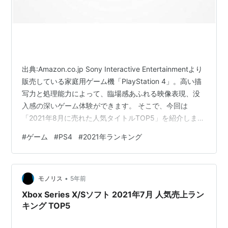
出典:Amazon.co.jp Sony Interactive Entertainmentより
販売している家庭用ゲーム機「PlayStation 4」。高い描
写力と処理能力によって、臨場感あふれる映像表現、没
入感の深いゲーム体験ができます。 そこで、今回は
「2021年8月に売れた人気タイトルTOP5」を紹介しま
す。ゲーム好きの方も次に遊ぶゲームに迷っている方
#
ゲーム
#
PS4
#
2021年ランキング
や、「PlayStation 4」と一緒に買おうと思っている方も
参考にしてみて下さい。 ※2021年8月1日現在、Amazon
調べ(事前予約品も含む)。 目次 PS4ソフト 2021年8月 人
•
気売上ランキング TOP5 1位 Tales …
モノリス
5年前
Xbox Series X/Sソフト 2021年7月 人気売上ラン
キング TOP5