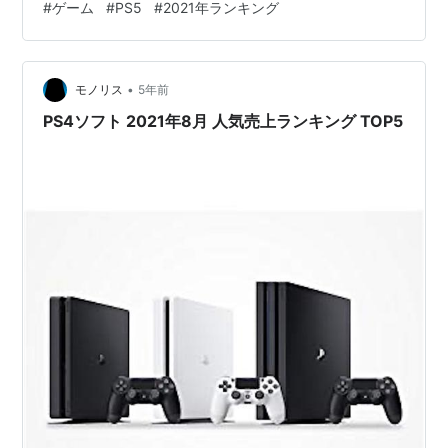
#
ゲーム
#
PS5
#
2021年ランキング
します。ゲーム好きの方も次に遊ぶゲームに迷っている
方や、「PlayStation 5」と一緒に買おうと思っている方
も参考にしてみて下さい。 ※2021年8月1日現在、
•
Amazon調べ(事前予約品も含む)。 目次 PS5ソフト…
モノリス
5年前
PS4ソフト 2021年8月 人気売上ランキング TOP5