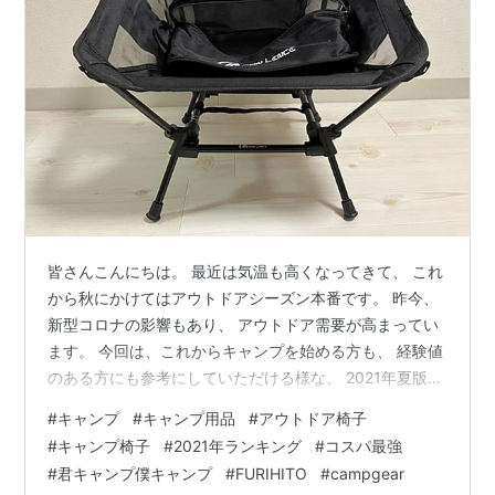
皆さんこんにちは。 最近は気温も高くなってきて、 これ
から秋にかけてはアウトドアシーズン本番です。 昨今、
新型コロナの影響もあり、 アウトドア需要が高まってい
ます。 今回は、これからキャンプを始める方も、 経験値
のある方にも参考にしていただける様な、 2021年夏版の
最新・新作情報を取り入れた アウトドア椅子（チェア）
#
キャンプ
#
キャンプ用品
#
アウトドア椅子
情報をお届けします。 なぜこのタイミングでアウトドア
#
キャンプ椅子
#
2021年ランキング
#
コスパ最強
チェアかと言うと、 アウトドアを始めるにあたって、
#
君キャンプ僕キャンプ
#
FURIHITO
#
campgear
BBQやキャンプ、 ちょっと出かけた際のチェアリングな