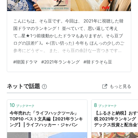
こんにちは、そら豆です。今回は、 2021年に視聴した韓
国ドラマのランキング！ 並べていて、思い返して考え
て…星★1つ前後動かしたドラマもありますが。そら豆ブ
ログの誤差ﾃﾞｽ。←(言い切った) 今年も ほんっの少しのご
参考にどうぞ～。 また、そら豆の余計な一言つきです。
※ご注意、好みには個人差があります 出典 tvN｢海街チャ
#
韓国ドラマ
#
2021年ランキング
#
韓ドラそら豆
チャチャ｣,KBS｢恋慕｣,各公式 ※単に私の好きなポスター2
枚↑ 2021年視聴した韓国ドラマをランキングにしてみた
★７つ 満点 ★６つ 最高に面白い ★５つ 面白い ★４つ
ネットで話題
もっと見る
まあまあ面白い ★３つ 面白くない ★２つ 途中で脱線 ★
１つ リタイア “傑作ドラマ”ど…
10
8
ブックマーク
ブックマーク
今年売れた「ライフハックツール」
【ふるさと納税】おす
TOP10 ベスト文具編【2021年ランキ
税 2021年ランキング
ング】 | ライフハッカー・ジャパン
デックス投資と配当金で
グ