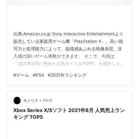
出典:Amazon.co.jp Sony Interactive Entertainmentより
販売している家庭用ゲーム機「PlayStation 4」。高い描
写力と処理能力によって、臨場感あふれる映像表現、没
入感の深いゲーム体験ができます。 そこで、今回は
「2021年9月に売れた人気タイトルTOP5」を紹介しま
す。ゲーム好きの方も次に遊ぶゲームに迷っている方
#
ゲーム
#
PS4
#
2021年ランキング
や、「PlayStation 4」と一緒に買おうと思っている方も
参考にしてみて下さい。 ※2021年9月11日現在、Amazon
調べ(事前予約品も含む)。 目次 PS4ソフト 2021年9月 人
•
気売上ランキング TOP5 1位 Tales…
モノリス
5年前
Xbox Series X/Sソフト 2021年8月 人気売上ラン
キング TOP5