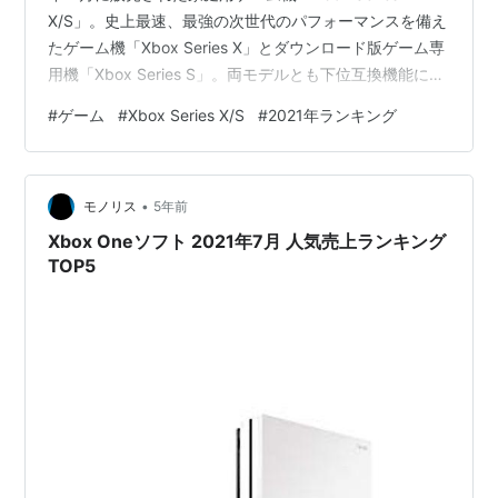
X/S」。史上最速、最強の次世代のパフォーマンスを備え
たゲーム機「Xbox Series X」とダウンロード版ゲーム専
用機「Xbox Series S」。両モデルとも下位互換機能に対
応した4世代に渡るXboxゲームをプレイできるなどゲー
#
ゲーム
#
Xbox Series X/S
#
2021年ランキング
ミングの新しい時代を体験できます。 そこで、今回は
「2021年7月に売れた人気タイトルTOP5」を紹介しま
す。ゲーム好きの人も、次に遊ぶゲームに迷っている人
•
や、「Xbox Series X/S」と一緒に買おうと思っている人
モノリス
5年前
も参考…
Xbox Oneソフト 2021年7月 人気売上ランキング
TOP5