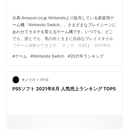
出典:Amazon.co.jp Nintendoより販売している家庭用ゲ
ーム機「Nintendo Switch」。さまざまなプレイシーンに
あわせてカタチを変えるゲーム機です。いつでも、どこ
でも、誰とでも、気の向くままに自由なプレイスタイル
でゲーム体験ができます。 そこで、今回は「2021年8月
に売れた人気タイトルTOP5」を紹介します。ゲーム好き
#
ゲーム
#
Nintendo Switch
#
2021年ランキング
の人も、次に遊ぶゲームに迷っている人や、「Nintendo
Switch」と一緒に買おうと思っている人も参考にしてみ
て下さい。 ※2021年8月7日現在、Amazon調べ(事前予約
•
品も含む)。 目次 任天堂スイッチソフト 2021年8月 人気
モノリス
5年前
売上ランキ…
PS5ソフト 2021年8月 人気売上ランキング TOP5