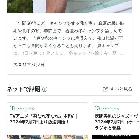
「年間50泊ほど、キャンプをする我が家」 真夏の暑い時
期や真冬の寒い季節まで、春夏秋冬キャンプを楽しんで
います。 「春や秋のキャンプは寒暖差で、夜は気温が下
がっても昼間が暑くなることもあります」 夏キャンプ
は、1日を通して暑いまま。 冬キャンプを除く春・夏・秋
キャンプは、暑さに気をつけておかないといけません。
#
2024年7月7日
「特に夏キャンプは気温が高温になるので、しっかりと
した暑さ対策が必要」 今回は、キャンプで使うクーラー
ボックスについて、保冷剤の量は何個必用か、保冷剤を
ネットで話題
もっと見る
入れる場所はどこがいいのかなど、詳しくブログで紹介
したいと思います。 保冷剤の量は何個必要 保冷剤の量
保冷剤は何個必要 保冷剤を入れる…
18
13
ブックマーク
ブックマーク
TVアニメ『菜なれ花なれ』本PV ｜
挾間美帆のジャズ・ヴ
2024年7月7日より放送開始！
2024年7月7日（ケニ
ラジオと音楽