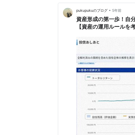
•
pukupukuのブログ
5年前
資産形成の第一歩！自
【資産の運用ルールを