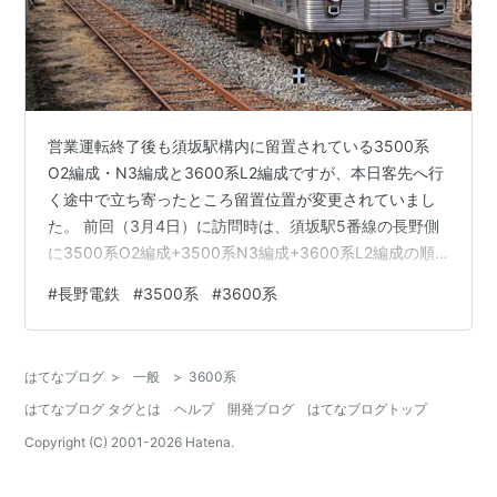
営業運転終了後も須坂駅構内に留置されている3500系
O2編成・N3編成と3600系L2編成ですが、本日客先へ行
く途中で立ち寄ったところ留置位置が変更されていまし
た。 前回（3月4日）に訪問時は、須坂駅5番線の長野側
に3500系O2編成+3500系N3編成+3600系L2編成の順
に留置されていました。 今回確認した際には、須坂駅8
#
長野電鉄
#
3500系
#
3600系
番線の長野側（第2工場の車輪転削庫前）に移動していま
した。組成も変わっていて、長野側から3600系L2編成と
3500系N3編成となっていて連結はされていません。
はてなブログ
>
一般
>
3600系
3500系O2編成は工場内に移動していました。何かしら
はてなブログ タグとは
ヘルプ
開発ブログ
はてなブログトップ
の動きがあるのか気になるところです。（なお3600系
L2…
Copyright (C) 2001-
2026
Hatena.