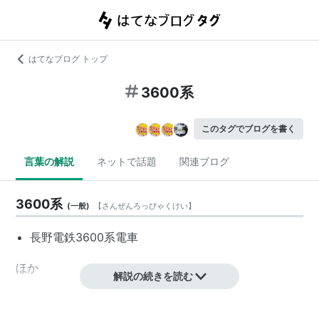
はてなブログ トップ
3600系
このタグでブログを書く
言葉の解説
ネットで話題
関連ブログ
3600系
(
一般
)
【
さんぜんろっぴゃくけい
】
長野電鉄3600系電車
ほか
解説の続きを読む