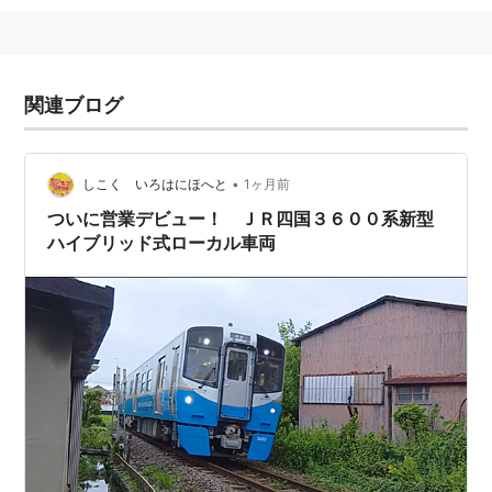
関連ブログ
•
しこく いろはにほへと
1ヶ月前
ついに営業デビュー！ ＪＲ四国３６００系新型
ハイブリッド式ローカル車両