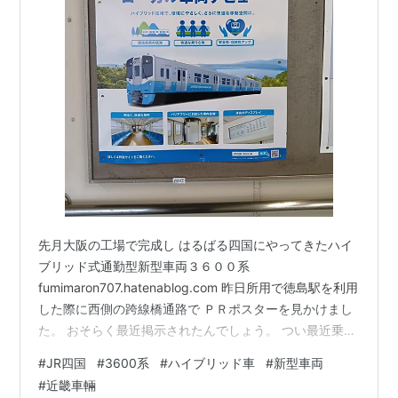
先月大阪の工場で完成し はるばる四国にやってきたハイ
ブリッド式通勤型新型車両３６００系
fumimaron707.hatenablog.com 昨日所用で徳島駅を利用
した際に西側の跨線橋通路で ＰＲポスターを見かけまし
た。 おそらく最近掲示されたんでしょう。 つい最近乗務
員訓練か何かで高松周辺で試運転が始まったようで 今日
#
JR四国
#
3600系
#
ハイブリッド車
#
新型車両
未明深夜には Ｘ（旧Twitter）へ高松駅で撮影した動画を
#
近畿車輛
どなたかが投稿されていたんですが 発車時のモーター音