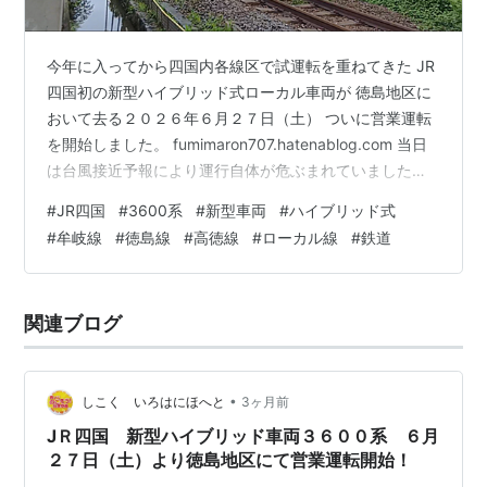
今年に入ってから四国内各線区で試運転を重ねてきた JR
四国初の新型ハイブリッド式ローカル車両が 徳島地区に
おいて去る２０２６年６月２７日（土） ついに営業運転
を開始しました。 fumimaron707.hatenablog.com 当日
は台風接近予報により運行自体が危ぶまれていましたが
徳島駅での出発式や事前申込制による試乗会はやむなく
#
JR四国
#
3600系
#
新型車両
#
ハイブリッド式
中止になったものの 予定通り１４時３０分発の牟岐線阿
#
牟岐線
#
徳島線
#
高徳線
#
ローカル線
#
鉄道
南行きから営業運転がスタートしました。 多くの鉄道フ
ァンで混雑することは予想できたので 始発の徳島駅を避
け沿線で四国の新たな風の門出を ひとりでひっそり静か
関連ブログ
に見届けてきました。 www.youtube.com …
•
しこく いろはにほへと
3ヶ月前
JＲ四国 新型ハイブリッド車両３６００系 ６月
２７日（土）より徳島地区にて営業運転開始！