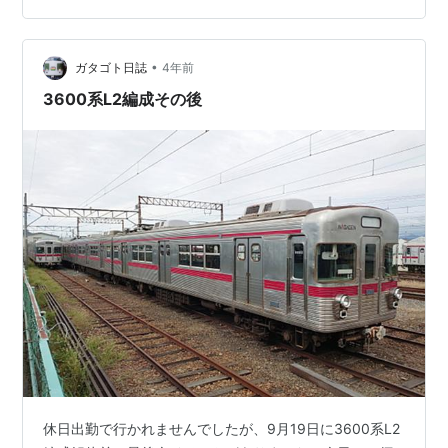
も聴かれました。 それは本当に電車そのもので この音が
徳島でも聴けるようになり ゆくゆくはそれが日常になっ
ていくのかって思うと ワクワクしてなりません。 本拠地
•
ガタゴト日誌
4年前
の…
3600系L2編成その後
休日出勤で行かれませんでしたが、9月19日に3600系L2