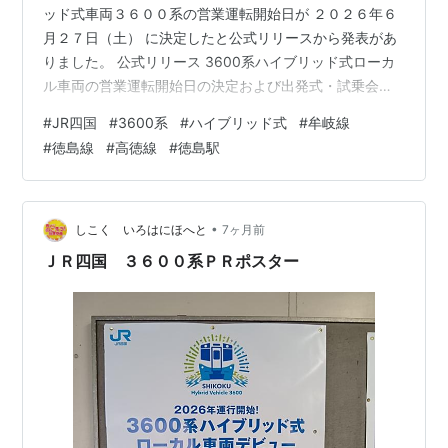
ッド式車両３６００系の営業運転開始日が ２０２６年６
月２７日（土） に決定したと公式リリースから発表があ
りました。 公式リリース 3600系ハイブリッド式ローカ
ル車両の営業運転開始日の決定および出発式・試乗会の
開催について/20260428.pdf 記念すべき一番列車は 徳島
#
JR四国
#
3600系
#
ハイブリッド式
#
牟岐線
駅１４時３０分発の牟岐線阿南行き 以降は阿南から折り
#
徳島線
#
高徳線
#
徳島駅
返しそのまま阿波池田へ直通 折り返し徳島まで戻った後
板野行き最終便で下り 夜明かしして翌朝徳島に戻るとい
う固定運用のようです。 当日は営業運転に先駆けて徳島
駅にて試乗会と出発式が催されるとのことですが 試乗会
•
しこく いろはにほへと
7ヶ月前
については抽…
ＪＲ四国 ３６００系ＰＲポスター