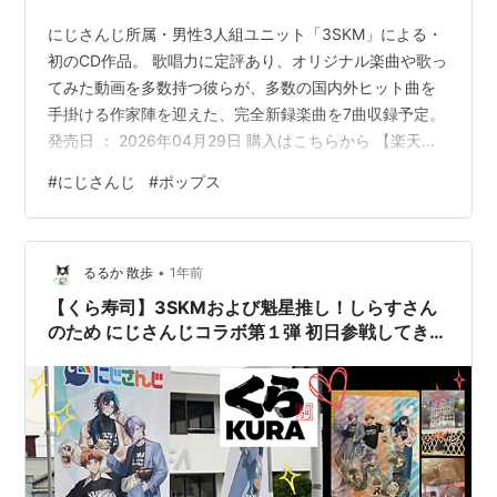
にじさんじ所属・男性3人組ユニット「3SKM」による・
初のCD作品。 歌唱力に定評あり、オリジナル楽曲や歌っ
てみた動画を多数持つ彼らが、多数の国内外ヒット曲を
手掛ける作家陣を迎えた、完全新録楽曲を7曲収録予定。
発売日 ： 2026年04月29日 購入はこちらから 【楽天ブ
ックス限定先着特典】Nighthawks(アクリルキーホルダ
#
にじさんじ
#
ポップス
ー) [ 3SKM ] 楽天で購入 【楽天ブックス限定先着特典】
Nighthawks (初回生産限定盤B 2CD)(アクリルキーホル
ダー) [ 3SKM ] 楽天で購入 Nighthawks (初回生産限定盤
•
A CD＋Blu-ray) [ 3SKM ] 楽天で購入 …
るるか 散歩
1年前
【くら寿司】3SKMおよび魁星推し！しらすさん
のため にじさんじコラボ第１弾 初日参戦してきま
した！！