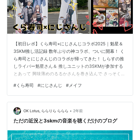
【初日レポ】くら寿司×にじさんじコラボ2025｜魁星＆
3SKM推し活記録 数年ぶりの神コラボ、ついに開幕！ く
ら寿司とにじさんじのコラボが帰ってきた！ しらすの推
しライバー魁星さん＆ 推しユニットの3SKMが参加する
とあって 興味薄めのるるかさんを巻き込んで さっそく行
ってきました！ 店内の様子と不安な立ち上がり 大きな道
#
くら寿司
#
にじさんじ
#
メイフ
路沿いではなく ちょっと奥まった道に向かう道に のぼり
旗は2本だけ …思ったよりも控えめな印象？ 限定コラボ
メニューを実食！ マッケンチーズバーガー まぐろ＆サー
•
モンのカルパッチョ寿司 いちご・オ・レ もちろんスマホ
OK Lotus, ららりら ららら
2年前
注文＋ビッくらポン＋で 抽選率もUPを狙います ビッく
ただの近況と3skmの音楽を聴くだけのブログ
らポン…