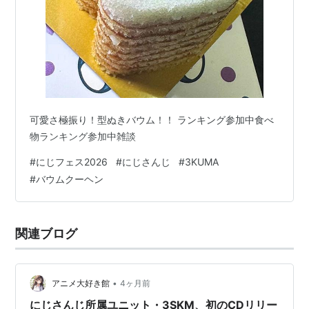
可愛さ極振り！型ぬきバウム！！ ランキング参加中食べ
物ランキング参加中雑談
#
にじフェス2026
#
にじさんじ
#
3KUMA
#
バウムクーヘン
関連ブログ
•
アニメ大好き館
4ヶ月前
にじさんじ所属ユニット・3SKM、初のCDリリー