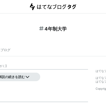
4年制大学
連ブログ
がく
】
はてな
解説の続きを読む
はてな
はてな
Copyrig