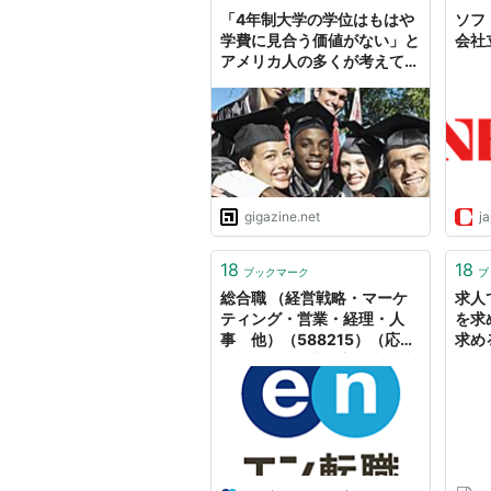
「4年制大学の学位はもはや
ソフ
学費に見合う価値がない」と
会社
アメリカ人の多くが考えてい
る
gigazine.net
j
18
18
ブックマーク
ブ
総合職 （経営戦略・マーケ
求人
ティング・営業・経理・人
を求め
事 他）（588215）（応募
求め
資格：4年制大学卒・大学院
ース
卒◆社会人経験3年以上 雇
用形態：正社員）｜株式会社
オリエンタルランドの転職・
求人情報｜エン転職