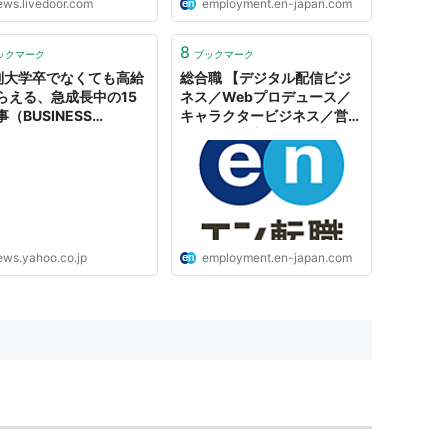
ews.livedoor.com
employment.en-japan.com
8
ックマーク
ブックマーク
制大学卒でなくても高給
総合職 【デジタル配信ビジ
らえる、急成長中の15
ネス／Webプロデュース／
（BUSINESS
キャラクタービジネス／営業
DER JAPAN） - Yahoo!
（販売／広告／宣伝）】
ース
（700597）（応募資格：
■4年制大学を卒業（学部・
学科不問）、もしくは同等の
学力を有… 雇用形態：正社
員）｜株式会社集英社の転
職・求人情報｜エン転職
ews.yahoo.co.jp
employment.en-japan.com