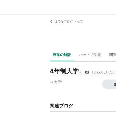
はてなブログ トップ
言葉の解説
ネットで話題
関
4年制大学
(
一般
)
【
よねんせいだい
→
大学
関連ブログ