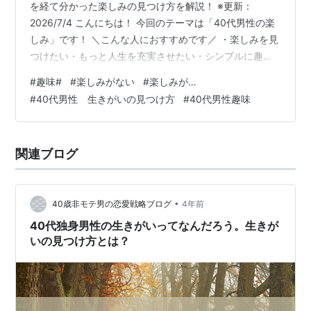
を経て分かった楽しみの見つけ方を解説！ ※更新：
2026/7/4 こんにちは！ 今回のテーマは「40代男性の楽
しみ」です！ ＼こんな人におすすめです／ ・楽しみを見
つけたい・もっと人生を充実させたい・シンプルに趣味
をみつけたい・楽しみの見つけ方がわからない・楽しみ
#
趣味#
#
楽しみがない
#
楽しみが…
がなく人生がつまらないと感じている 記事の内容▶【６
#
40代男性 生きがいの見つけ方
#
40代男性趣味
ステップ！】楽しみがない40代男性へ、29個の趣味を経
て分かった楽しみの見つけ方を解説！▶【仲間探し】40
代男性で楽しみがない！って人はどれぐらいいる？
関連ブログ
▶【楽しみがない全ての40代男性へ】あなたの「楽し
み」はあなたにしか見つけられ…
•
40歳非モテ男の恋愛戦略ブログ
4年前
40代独身男性の生きがいってなんだろう。生きが
いの見つけ方とは？