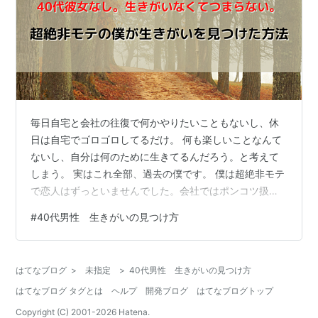
毎日自宅と会社の往復で何かやりたいこともないし、休
日は自宅でゴロゴロしてるだけ。 何も楽しいことなんて
ないし、自分は何のために生きてるんだろう。と考えて
しまう。 実はこれ全部、過去の僕です。 僕は超絶非モテ
で恋人はずっといませんでした。会社ではポンコツ扱
い。働いていても世の中のためや、誰かの役に立ってい
#
40代男性 生きがいの見つけ方
る実感はありませんでした。 だから僕は何のために生き
てるんだろう。僕にとって生きがいって何なんだろうと
考えて悩んでいました。 そんな過去の僕ですが、今では
はてなブログ
>
未指定
>
40代男性 生きがいの見つけ方
生きがいと幸福感を感じながら日常を送っています。 僕
はてなブログ タグとは
ヘルプ
開発ブログ
はてなブログトップ
がどうやって生きがいを見つけ、人生を充実させたのか
この記事で書いていきます。 この記事を読…
Copyright (C) 2001-
2026
Hatena.