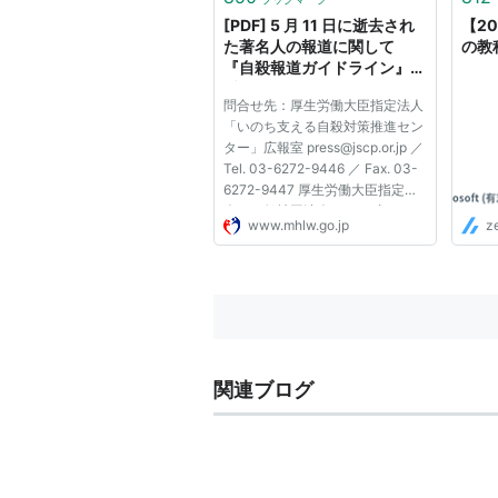
[PDF] 5 月 11 日に逝去され
【2
た著名人の報道に関して
の教
『自殺報道ガイドライン』に
反する報道・放送が散見され
問合せ先：厚生労働大臣指定法人
ることを踏まえ、 再度、自
「いのち支える自殺対策推進セン
殺報道に関する注意喚起をさ
ター」広報室 press@jscp.or.jp ／
せていただきます。
Tel. 03-6272-9446 ／ Fax. 03-
6272-9447 厚生労働大臣指定法
人・一般社団法人 いのち支える
www.mhlw.go.jp
z
自殺対策推進センター 厚生労働
省 令和 4 年 5 月 11 日 再度の注
意喚起 メディア関係者各位 タレ
ントの上島竜兵さんが 5 月 1...
関連ブログ