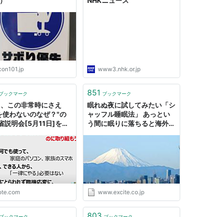
日）
NHKニュース
con101.jp
www3.nhk.or.jp
851
ブックマーク
ブックマーク
っ、この非常時にさえ
眠れぬ夜に試してみたい「シ
Tを使わないのなぜ？"の
ャッフル睡眠法」 あっとい
省説明会[5月11日]を文
う間に眠りに落ちると海外で
こししてみた｜まさきと
話題(2017年5月17日) - エキ
もとかづき
サイトニュース(1/2)
ote.com
www.excite.co.jp
803
ブックマーク
ブックマーク