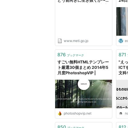
どう前向きに生き抜くか〜
24
平成29年5月 次官・若手プ
ロジェクト | 産業構造審議会
総会（第20回）‐配布資料 |
経済産業省
www.meti.go.jp
e
876
871
ブックマーク
すごい無料HTMLテンプレー
"え
ト厳選30個まとめ 2014年5
IC
月度PhotoshopVIP |
文科
字起
みず
photoshopvip.net
n
850
812
ブックマーク