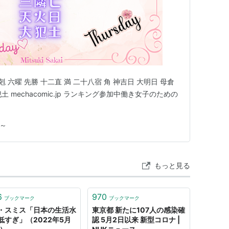
五行 相剋 六曜 先勝 十二直 満 二十八宿 角 神吉日 大明日 母倉
土 mechacomic.jp ランキング参加中働き女子のための
だ～
もっと見る
6
970
ブックマーク
ブックマーク
・スミス「日本の生活水
東京都 新たに107人の感染確
低すぎ」（2022年5月
認 5月2日以来 新型コロナ |