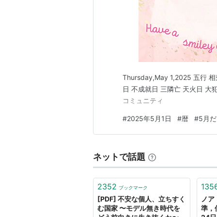
Thursday,May 1,2025 
日 不成就日 三隣亡 天火日 大犯
コミュニティ
#
2025年5月1日
#
暦
#
5月
ネットで話題
2352
135
ブックマーク
[PDF] 不安な個人、立ちすく
ノア
む国家 〜モデル無き時代を
準，