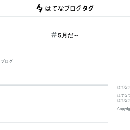
5月だ～
連ブログ
はてな
はてな
はてな
Copyrig