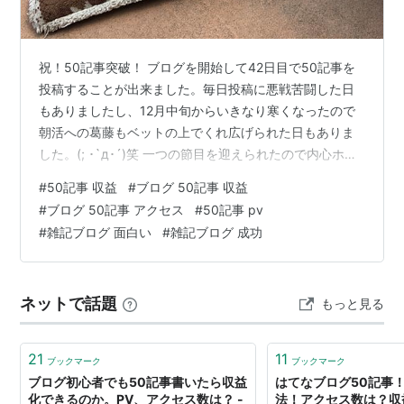
祝！50記事突破！ ブログを開始して42日目で50記事を
投稿することが出来ました。毎日投稿に悪戦苦闘した日
もありましたし、12月中旬からいきなり寒くなったので
朝活への葛藤もベットの上でくれ広げられた日もありま
した。(; ･`д･´)笑 一つの節目を迎えられたので内心ホッ
としています。 今回は『これまでの総まとめ』と『やっ
#
50記事 収益
#
ブログ 50記事 収益
た方がいいこと』について紹介したいと思います。
#
ブログ 50記事 アクセス
#
50記事 pv
#
雑記ブログ 面白い
#
雑記ブログ 成功
ネットで話題
もっと見る
21
11
ブックマーク
ブックマーク
ブログ初心者でも50記事書いたら収益
はてなブログ50記事
化できるのか。PV、アクセス数は？ -
法！アクセス数は？収益