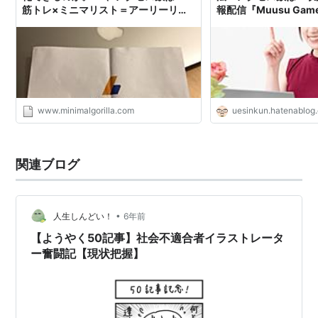
筋トレ×ミニマリスト＝アーリーリタ
報配信『Muusu Ga
イア
グ』
www.minimalgorilla.com
uesinkun.hatenablog
関連ブログ
•
人生しんどい！
6年前
【ようやく50記事】社会不適合者イラストレータ
ー奮闘記【現状把握】