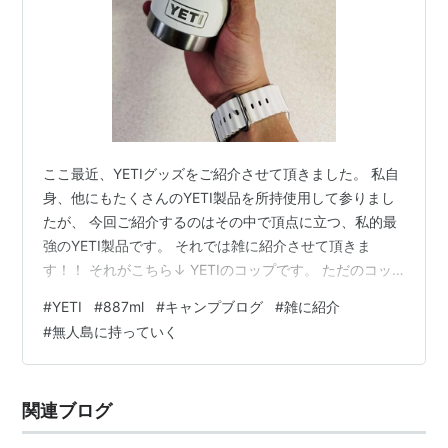
ここ最近、YETIグッズをご紹介させて頂きました。 私自
身、他にもたくさんのYETI製品を所持使用して参りまし
たが、 今回ご紹介するのはその中で頂点に立つ、私的最
強のYETI製品です。 それでは雑に紹介させて頂きま
す！！ それがこちら↓ YETIのコップです。 ただのコッ
プではありません。 クソでかいです。 そして 蓋をしな
#
YETI
#
887ml
#
キャンプブログ
#
雑に紹介
くても保冷力最強。 （付属の蓋は買ってすぐにどっか行
#
無人島に持っていく
きました。） jinseiganoasobi.com
www.jinseiganoasobi.com 私は手が大きい方ですが、片
手で持つとこの通り↓ コップにしては俄かには信じ難い
関連ブログ
大きさです。 そもそも コップ と言う言い…