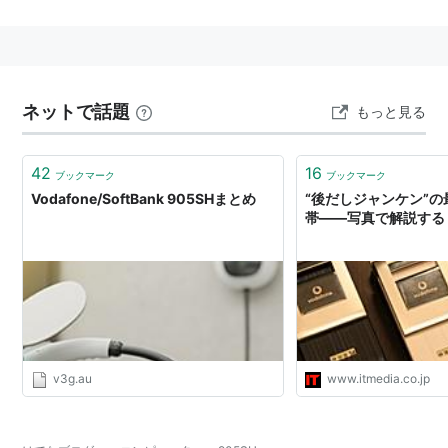
2006年5月27日発売。
通称「
AQUOSケータイ
」。
主な仕様（予定）
ネットで話題
もっと見る
通信方式:W-CDMA
サイズ:約49×105×27mm（折りたたみ時）
42
16
ブックマーク
ブックマーク
重さ:約149g
Vodafone/SoftBank 905SHまとめ
“後だしジャンケン”
帯――写真で解説する「
連続通話時間/待受時間:約180分/約360時間（折りた
たみ時）
「ワンセグ」連続視聴時間:約4時間[暫定値]（イヤホ
ン使用時）
メインディスプレー:2.6インチ（240×400ドット）
モバイルASV液晶（最大26万色）
v3g.au
www.itmedia.co.jp
サブディスプレー:1行全角6文字（72×12ドット）モ
ノクロ液晶
メインモバイルカメラ画素数/タイプ:有効画素数202