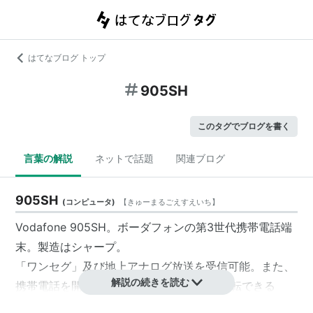
はてなブログ トップ
905SH
このタグでブログを書く
言葉の解説
ネットで話題
関連ブログ
905SH
(
コンピュータ
)
【
きゅーまるごえすえいち
】
Vodafone 905SH。ボーダフォンの第3世代携帯電話端
末。製造はシャープ。
「ワンセグ」及び地上アナログ放送を受信可能。また、
解説の続きを読む
携帯電話を開いた状態で液晶画面を90度回転できる
「サイクロイドスタイル」を採用している。