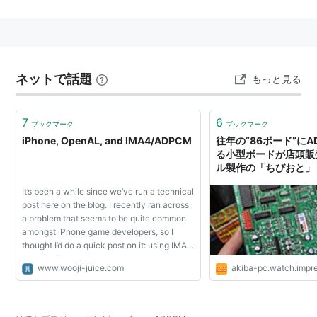
ることで、リニアPCM方式では16ビット必要なデータ
を、品質を落とさずに12ビット程度まで圧縮できる。
ネットで話題
もっと見る
7
6
ブックマーク
ブックマーク
iPhone, OpenAL, and IMA4/ADPCM
往年の“86ボード”にA
る小型ボードが店頭販
ル製作の「ちびおと」
It’s been a while since we’ve run a technical
post here on the blog. I recently ran across
a problem that seems to be quite common
amongst iPhone game developers, so I
thought I’d do a quick post on it: using IMA4
(ADPCM) audio encoding on the
www.wooji-juice.com
akiba-pc.watch.impre
iPhone/iPod Touch. IMA-ADPCM is a
compression standar...