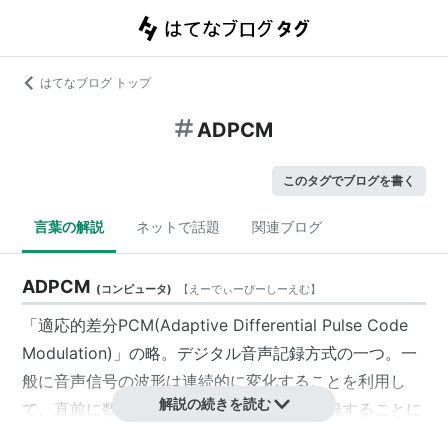
はてなブログ トップ
ADPCM
このタグでブログを書く
言葉の解説
ネットで話題
関連ブログ
ADPCM
(
コンピュータ
)
【
えーでぃーぴーしーえむ
】
「適応的差分PCM(Adaptive Differential Pulse Code
Modulation)」の略。デジタル音声記録方式の一つ。一
般に音声信号の波形は連続的に変化することを利用し
解説の続きを読む
て、直前に数値化したデータとの差分を記録することに
よってデータ量を減らすことができる。ADPCMを用い