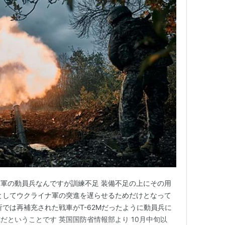
軍の動員兵なんですが訓練不足 装備不足の上にその用
としてウクライナ軍の突進を遅らせるためだけとなって
析では再補充された戦車がT-62Mだったように動員兵に
だということです 英国国防省情報部より 10月中旬以