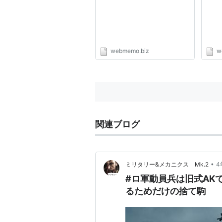
webmemo.biz
w
関連ブログ
•
ミリタリー&メカニクス Mk.2
4
#ロ軍動員兵は旧式AK
るためだけの捨て駒