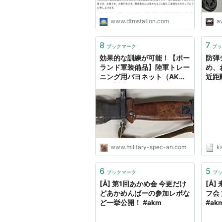
www.dtmstation.com
a
8
7
ブックマーク
ブッ
効果的な訓練が可能！【ポー
防弾
ランド軍装備品】陸軍トレー
め、
ニング用バヨネット（AKM
近距
以降対応モデル）とは？
AK
0984 🇵🇱 ミリタリー
長（
POLISH ARMY TRAINING
BAYONET（FOR AKM AND
LATER）1987 - いつだって
ミリタリアン！
www.military-spec-an.com
k
6
5
ブックマーク
ブ
[Å] 第1回あかめ会 今更だけ
[Å
どあかめんばーの参加レポな
フ会
ど一挙公開！ #akm
#ak