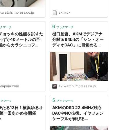
v.watch.impress.co.jp
akm.cx
6
クマーク
ブックマーク
チョッキの性能を試すた
樋口監督、AKMでデジアナ
わずか10メートルの至
分離 & 64bitの「シン・オー
離からカラシニコフ
ディオDAC」に目覚める
Mの弾丸を受けた会社社
[Sponsored]
ウクライナ）
arapaia.com
av.watch.impress.co.jp
5
ックマーク
ブックマーク
] 来たる13日！横浜ゆるオ
AKMのDSD 22.4MHz対応
 第一回あかめ会開催
DACやNC技術。イヤフォン
m
ケーブルが伸びる
「ROBODEN」も