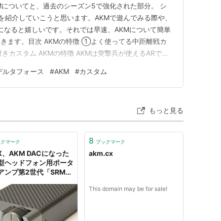
Mについてと、過去のシーズン5で強化された部分。 シ
を紹介していこうと思います。AKMで遊んでみる際や、
になると嬉しいです。それでは早速、AKMについて簡単
きます。目次 AKMの特徴 ①よく使ってる中距離戦カ
きカスタム AKMの特徴 AKMは突撃兵が使えるARで
全身一律で26ダメージ、全身4発キル時のTTKが
デルタフォース
#
AKM
#
カスタム
れなかった銃でした。 それがシーズン5で胸部のダメージ
が20…
もっと見る
8
ックマーク
ブックマーク
X、AKM DACになった
akm.cx
型ヘッドフォン用ポータ
アンプ第2世代「SRM-
MK II」
This domain may be for sale!