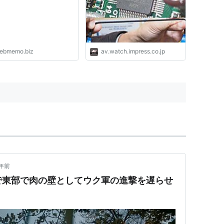
ebmemo.biz
av.watch.impress.co.jp
年前
で東部で肉の壁としてウク軍の進撃を遅らせ