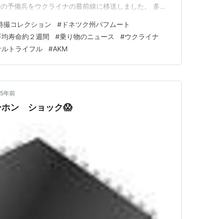
の予備兵をウクライナの最前線に移送しました。 多く
す。9月、ロシアの将校は、動員された予備兵の一部が
特撮コレクション
#
ドネツク州バフムート
着していることを懸念しています. 動員された予備役兵
平均寿命約２週間
#
乗り物のニュース
#
ウクライナ
9 年に初めて導…
サルトライフル
#
AKM
5年前
ホン ショック😱