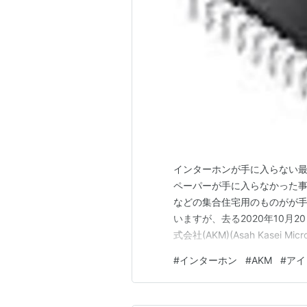
インターホンが手に入らない
ペーパーが手に入らなかった
などの集合住宅用のものがが手
いますが、去る2020年10月
式会社(AKM)(Asah Kasei
はデジタルアナログコンバー
#
インターホン
#
AKM
#
アイ
声処理DSP内臓などのLSI部品
オ…