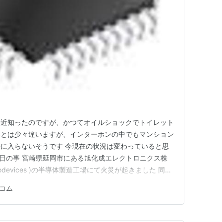
最近知ったのですが、かつてオイルショックでトイレット
事とは少々違いますが、インターホンの中でもマンション
に入らないそうです 今現在の状況は変わっていると思
20日の事 宮崎県延岡市にある旭化成エレクトロニクス株
 Microdevices )の半導体製造工場にて火災が起きました 同社
タ、アナログデジタルコンバータ、ハンズフリー向けの音
コム
,温度補償型水晶発信器(TCXO),ホールIC,カーオーディ