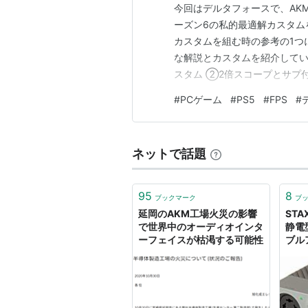
今回はデルタフォースで、AK
ーズン6の私的最適解カスタム
カスタムを組む時の参考の1つ
な解説とカスタムを紹介してい
スタム ②2倍スコープとサプ付
す。今までは、基礎ダメージが
#
PCゲーム
#
PS5
#
FPS
#
300msと言うあまり注目さ
が34となり、3発キル時のTTK
ネットで話題
95
8
ブックマーク
ブ
延岡のAKM工場火災の影響
STA
で世界中のオーディオインタ
静電
ーフェイスが枯渇する可能性
ブル
D10 