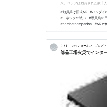
来、ロシアは動員された数千人
の場合、彼らは装備が不十分で
#
動員兵は旧式AK
#
バンダイ
武器を持たずにウクライナに到
#
ドネツクの戦い
#
動員兵の
に支給された武器は主に、195
#
combatcompanion
#
AKア
•
さすけ のインターホン ブログ
部品工場火災でインター