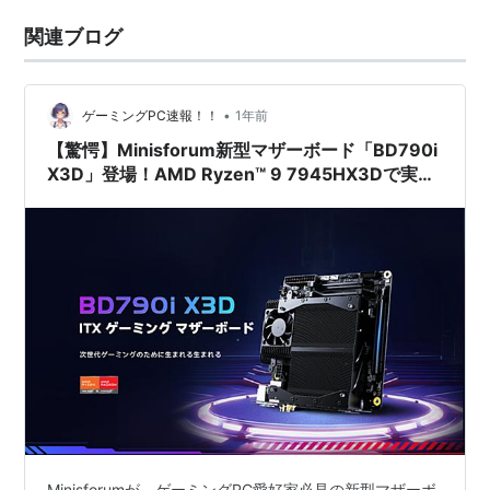
関連ブログ
•
ゲーミングPC速報！！
1年前
【驚愕】Minisforum新型マザーボード「BD790i
X3D」登場！AMD Ryzen™ 9 7945HX3Dで実現
する最先端ゲーム体験
Minisforumが、ゲーミングPC愛好家必見の新型マザーボ