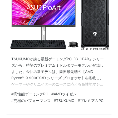
TSUKUMOが誇る最新ゲーミングPC「G-GEAR」シリー
ズから、待望のプレミアムミドルタワーモデルが登場し
ました。今回の新モデルは、業界最先端の【AMD
Ryzen™ 9 9000X3D シリーズ プロセッサ】を搭載し、
ゲーマーやクリエイターのニーズに応える高性能マシン
として注目されています。この記事では、製品の魅力や
#
高性能ゲーミングPC
#
AMDライゼン
特徴、技術面の詳細、そして実際に購入できる販売ルー
#
究極のパフォーマンス
#
TSUKUMO
#
プレミアムPC
トまで、徹底解説いたします。 TSUKUMOが生み出す革
新的ゲーミングPCの世界 驚異のパフォーマンスを実現す
るAMD Ryzen™ 9 9000X3D ASUS ProArt X870E-