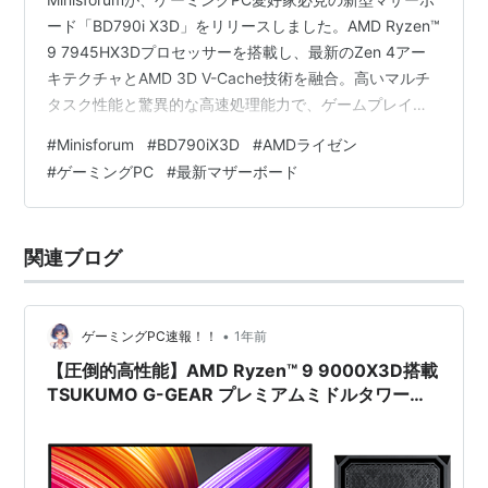
ード「BD790i X3D」をリリースしました。AMD Ryzen™
9 7945HX3Dプロセッサーを搭載し、最新のZen 4アー
キテクチャとAMD 3D V-Cache技術を融合。高いマルチ
タスク性能と驚異的な高速処理能力で、ゲームプレイや
コンテンツ制作を格段にサポートします。本記事では、
#
Minisforum
#
BD790iX3D
#
AMDライゼン
製品の特徴や魅力を余すところなくご紹介します。 圧倒
#
ゲーミングPC
#
最新マザーボード
的なパフォーマンスと最先端技術 高効率冷却システムで
静かかつ安定動作 多彩な接続性と高い拡張性 製品仕様と
技術的詳細 購入方法と公式リンク 終わりに 圧倒的なパ
関連ブログ
フォーマンスと最先端技術 「BD…
•
ゲーミングPC速報！！
1年前
【圧倒的高性能】AMD Ryzen™ 9 9000X3D搭載
TSUKUMO G-GEAR プレミアムミドルタワーで
究極のゲーミング体験！