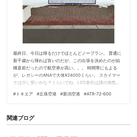
最終日、今日は帰るだけでほとんどノープラン。 普通に
新千歳から帰れば良いのだが、この出張を決めたのが結
構直前だったので航空券が高い。。。 時間帯にもよる
が、レガシーのANAで大体¥24000くらい。 スカイマー
クは少し安いかな？くらいでね、LCC各社は謎の強気設
定で2万を少し切るくらい。 日曜日なので仕方ないが、
#
トキエア
#
丘珠空港
#
新潟空港
#
ATR-72-600
どうにかならんもんかと絞り出したのが新興トキエアに
乗って新潟経由で帰る案。 新潟から先は株主優待を使え
ば、まぁまぁな感じに仕上がる。 丘珠→新潟は少し前な
関連ブログ
ら￥8500で売っていたのが、今回は¥10000で購入。 ま
ぁ、トキエアに乗ってみたいと言うのが本音だから、遠
回りだけどちょうど良か…