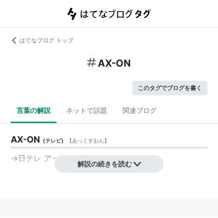
はてなブログ トップ
AX-ON
このタグでブログを書く
言葉の解説
ネットで話題
関連ブログ
AX-ON
(
テレビ
)
【
あっくすおん
】
→
日テレ アックスオン
解説の続きを読む