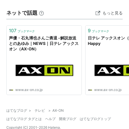
ネットで話題
もっと見る
107
9
ブックマーク
ブックマーク
声優・石丸博也さんご勇退 -解説放送
日テレ アックスオン（A
とのあゆみ｜NEWS｜日テレ アックス
Happy
オン（AX-ON）
www.ax-on.co.jp
www.ax-on.co.jp
はてなブログ
>
テレビ
>
AX-ON
はてなブログ タグとは
ヘルプ
開発ブログ
はてなブログトップ
Copyright (C) 2001-
2026
Hatena.