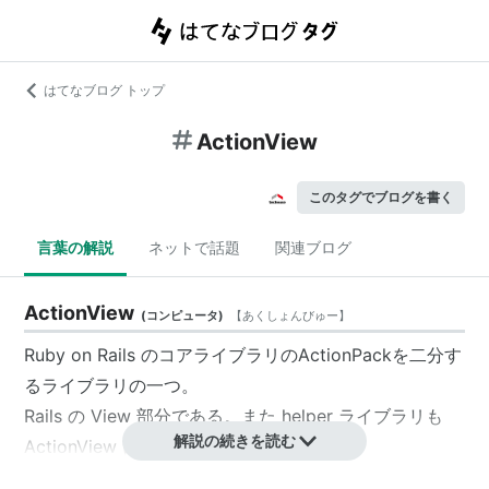
はてなブログ トップ
ActionView
このタグでブログを書く
言葉の解説
ネットで話題
関連ブログ
ActionView
(
コンピュータ
)
【
あくしょんびゅー
】
Ruby on Rails のコアライブラリのActionPackを二分す
るライブラリの一つ。
Rails の View 部分である。また helper ライブラリも
解説の続きを読む
ActionView に含まれる。
→ActionPack