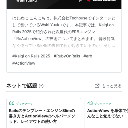
はじめに こんにちは、株式会社Techouseでインターンと
して働いているWaki Yuukuです。 本記事では、Kaigi on
Rails 2025で紹介された次世代のERBエンジン
「ReActionView」の技術についてまとめます。 普段何気
なく使っているERBの裏側で何が起きているのか、そし
てReActionViewのすごさや面白さを伝えられるようにま
#
Kaigi on Rails 2025
#
RubyOnRails
#
erb
とめました。 Kaigi on Rails 2025参加 Techouseでは、
#
ActionView
若手のエンジニアが積極的に技術カンファレンスに参加
し、最新の技術動向を学び、共有する文化を大切にして
います。 私もその一環として、2025年9月に開催され
ネットで話題
もっと見る
た…
60
43
ブックマーク
ブックマーク
RailsのテンプレートエンジンSlimの
ActionView を単体
書き方とActionViewのヘルパーメソ
んなこと覚えてない
ッド、レイアウトの使い方