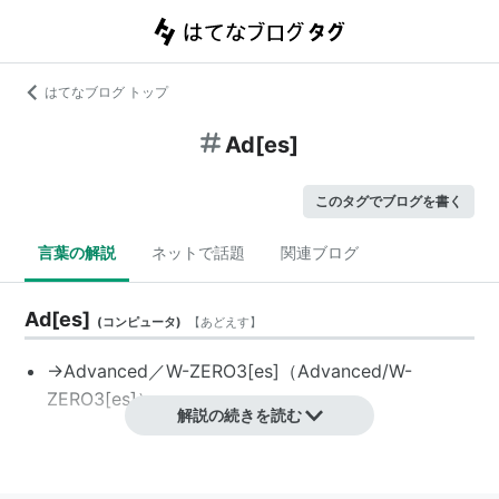
はてなブログ トップ
Ad[es]
このタグでブログを書く
言葉の解説
ネットで話題
関連ブログ
Ad[es]
(
コンピュータ
)
【
あどえす
】
→Advanced／W-ZERO3[es]（Advanced/W-
ZERO3[es]）
解説の続きを読む