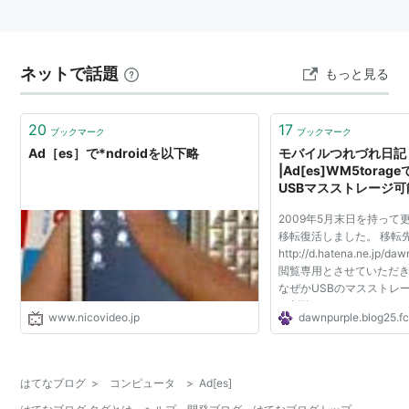
ネットで話題
もっと見る
20
17
ブックマーク
ブックマーク
Ad［es］で*ndroidを以下略
モバイルつれづれ日記
|Ad[es]WM5tora
USBマスストレージ可
2009年5月末日を持って
移転復活しました。 移転
http://d.hatena.ne.jp/
閲覧専用とさせていただき
なぜかUSBのマスストレ
が削除されてしまったため
www.nicovideo.jp
dawnpurple.blog25.f
トレージに対応していた
ってしまいました。 私の場
はてなブログ
>
コンピュータ
>
Ad[es]