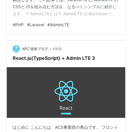
CSSとJSを組み込む方法を、なるべくシンプルに紹介し
ます。 1. AdminLTEとは？ AdminLTE は Bootstrapベー
スの管理画面テンプレートで、以下の特徴があります：
#
PHP
#
Laravel
#
AdminLTE
ダッシュボードやテーブル、チャートなどが豊富 無料・
商用利用OK（MITライセンス） Bootstrap 4 または 5 に
対応（AdminLTE v3 / v4） 👉 AdminLTE公式サイト 2.
•
AdminLT…
APC 技術ブログ
4年前
React.js(TypeScript) + Admin LTE 3
はじめに こんにちは、ACS事業部の奥山です。 フロント