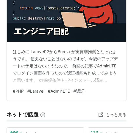
はじめに Laravel12からBreezeが実質非推奨となったよ
うです。 使えないことはないのですが、今後のアップデ
ートの予定はないようなので、 前回の記事でAdminLTE
でログイン画面を作ったので認証機能も作成してみよう
と思います。 👉前提条件 PHPインストール済み
（PHP8.2〜PHP8.2） composerインストール済み（ダ
#
PHP
#
Laravel
#
AdminLTE
#
認証
ウンロードは こちら） VisualstudioCodeインストール済
み（公式サイト） 1. Laravel12とAdminLTEをインストー
ル AdminLTEのインストールは以下でも説明してます。
ネットで話題
もっと見る
【Laravel 12対応】AdminLTEを導入する手…
466
173