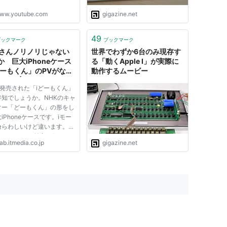
ww.youtube.com
gigazine.net
49
ブックマーク
ブックマーク
Kさんノリノリじゃない
世界でわずか6台のみ現存す
か 巨大iPhoneケース
る「動くApple I」が実際に
どーもくん」のPVがなぜ
動作するムービー
ple風 | ねとらぼ
に発売された「iどーもくん」
存知でしょうか。NHKのキャ
ター「どーもくん」の形をし
iPhoneケースです。iモー
紛らわしいけど違います。そ
iどーもくんの魅力を伝える
ab.itmedia.co.jp
gigazine.net
このほど、YouTubeで公開
した。なぜかAppleのプロ
ションビデオ風です。NHK
リノリか！ NHKエンター
..