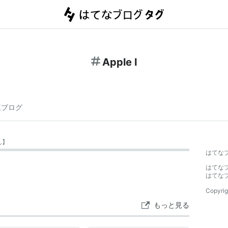
Apple I
連ブログ
ん
】
はてな
はてな
はてな
Copyrig
もっと見る