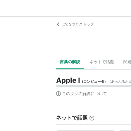
はてなブログ トップ
言葉の解説
ネットで話題
関
Apple I
(
コンピュータ
)
【
あっぷるわ
このタグの解説について
ネットで話題