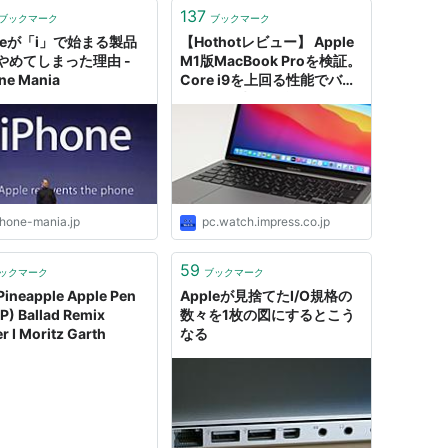
137
ブックマーク
ブックマーク
pleが「i」で始まる製品
【Hothotレビュー】 Apple
やめてしまった理由 -
M1版MacBook Proを検証。
ne Mania
Core i9を上回る性能でバッ
テリ駆動時間も驚異的 ～互
換機能のRosetta 2でも十分
な速さで動作
phone-mania.jp
pc.watch.impress.co.jp
59
ックマーク
ブックマーク
Pineapple Apple Pen
Appleが見捨てたI/O規格の
P) Ballad Remix
数々を1枚の図にするとこう
r I Moritz Garth
なる