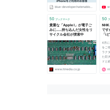
blue-developer.hatenablog.com
w
50
50
ブックマーク
貴重な「Apple I」が電子ご
NH
みに……持ち込んだ女性をリ
です
サイクル会社が捜索中
「i
かAp
4月
をご
ラク
た巨大
ドと
んな
www.itmedia.co.jp
nl
動画が
されま
モー
め、ノ
プライ.