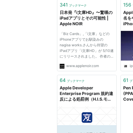
341
156
ブックマーク
日本発『i文庫HD』〜驚嘆の
Ap
iPadアプリとその可能性 |
名を
Apple NOIR
iPho
「Biz Cards」,「i文庫」などの
iPhoneアプリでお馴染みの
nagisa works.さんから待望の
iPadアプリ「i文庫HD」が 5/10遂
にリリースされました。 作者の
nagisaさんとはiPhoneCUGなど
www.applenoir.com
i
で懇意にさせていただいている関
係上、初期のベータテストをはじ
め、リリース前の最終版をテスト
64
61
ブックマーク
ブ
する機会を頂戴しましたので 早
Apple Developer
Pen 
速ご紹介し...
Enterprise Program 規約違
(PPA
反による処罰例（H.I.S.モバ
Cove
イル「変なSIM」アプリ） -
Blue Developer