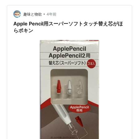
ブ世代はすごいなぁ〜と感心していたら、あ！ ガジッ か
•
じられたペン先 次男にペン先をかじられてしまいまし
趣味と物欲
4年前
た。金属が剥き出しになり、一応使えはしま…
Apple Pencil用スーパーソフトタッチ替え芯がほ
らポキン