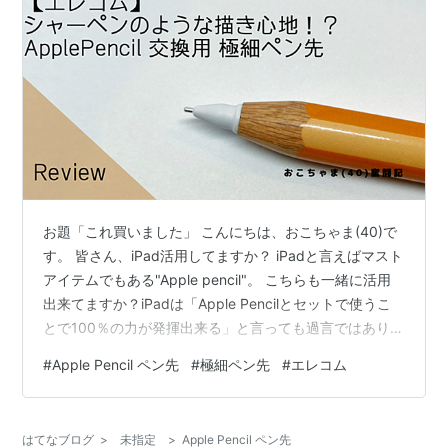
お題「これ買いました」 こんにちは、おこちゃま(40)で
す。 皆さん、iPad活用してますか？ iPadと言えばマスト
アイテムでもある"Apple pencil"。 こちらも一緒に活用
出来てますか？iPadは「Apple Pencilとセットで使うこ
とで100％の力が発揮出来る」と言っても過言ではありま
せん。● まだ活用していない方は、こちらの記事をどう
#
Apple Pencil ペン先
#
極細ペン先
#
エレコム
ぞ。 オススメのiPadアクセサリー3点をご紹介 - おこち
ゃま(40)奮闘記 ちなみに、私のApple Pencilはこちら。
リアルな鉛筆みたいで可愛くないですか？？「POP
はてなブログ
>
未指定
>
Apple Pencil ペン先
SKIN」というスキンシールを貼っているんです。 "キズ