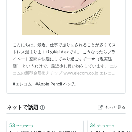
こんにちは。最近、仕事で振り回されることが多くてス
トレス溜まりまくりのKei Alexです。 こうなったらプラ
イベート空間を快適にしてやり過ごすぞー☆（現実逃
避） というわけで、最近少し買い物をしています。 エレ
コムの新型金属換えチップ www.elecom.co.jp エレコム
Apple Pencil 専用 交換ペン先 [第1世代 第2世代 対応] 2
#
エレコム
#
Apple Pencil ペン先
個セット 金属製 極細 太さ1mm 視差改善モデル 接地点と
のズレを軽減 ホワイト P-TIPAP02 エレコム Amazon 実
は旧タイプの方を使っていまして、新型が出たというの
ネットで話題
もっと見る
で買ってみたんですよ。 新旧の違いは、芯の長さと、先
端のアール…
53
34
ブックマーク
ブックマーク