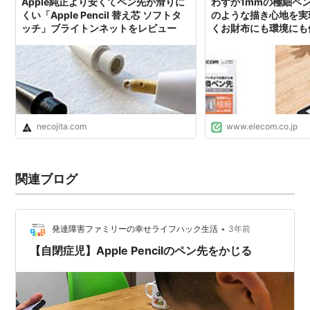
Apple純正より安くてペン先が滑りに
わずか1mmの極細ペ
くい「Apple Pencil 替え芯 ソフトタ
のような描き心地を実
ッチ」ブライトンネットをレビュー
くお財布にも環境にも優
Pencil専用極細交換
最新情報 - 新製品情報
necojita.com
www.elecom.co.jp
関連ブログ
•
発達障害ファミリーの幸せライフハック生活
3年前
【自閉症児】Apple Pencilのペン先をかじる