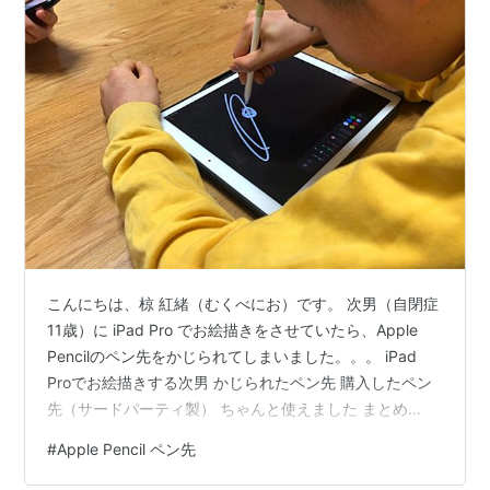
こんにちは、椋 紅緒（むくべにお）です。 次男（自閉症
11歳）に iPad Pro でお絵描きをさせていたら、Apple
Pencilのペン先をかじられてしまいました。。。 iPad
Proでお絵描きする次男 かじられたペン先 購入したペン
先（サードパーティ製） ちゃんと使えました まとめ
iPad Proでお絵描きする次男 色を変えたり消しゴムで消
#
Apple Pencil ペン先
したり、特に教えなくても色々と使いこなす次男。発語
がない自閉症児でもiPad使えるなんてデジタルネイティ