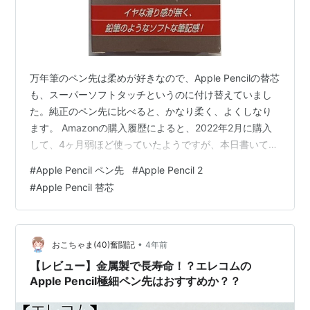
万年筆のペン先は柔めが好きなので、Apple Pencilの替芯
も、スーパーソフトタッチというのに付け替えていまし
た。純正のペン先に比べると、かなり柔く、よくしなり
ます。 Amazonの購入履歴によると、2022年2月に購入
して、4ヶ月弱ほど使っていたようですが、本日書いてい
たら、先端部分がポロリと取れてしまいました。 残念な
#
Apple Pencil ペン先
#
Apple Pencil 2
がら純正に比べると、耐久性はあまりないみたいです。
#
Apple Pencil 替芯
ApplePencil・ApplePencil２用替え芯（スーパーソフト
タッチ 3本セット） BM-APRPSIN-REブライトンネット
Amazon
•
おこちゃま(40)奮闘記
4年前
【レビュー】金属製で長寿命！？エレコムの
Apple Pencil極細ペン先はおすすめか？？