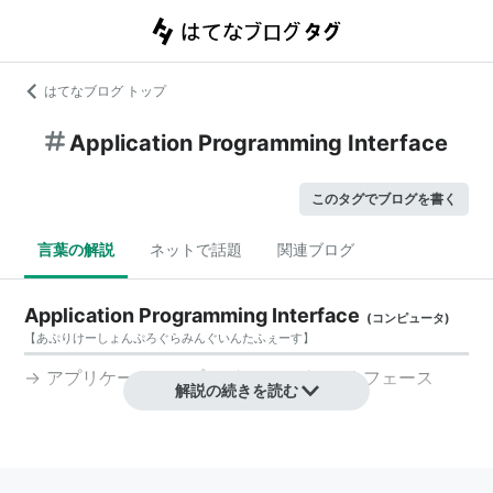
はてなブログ トップ
Application Programming Interface
このタグでブログを書く
言葉の解説
ネットで話題
関連ブログ
Application Programming Interface
(
コンピュータ
)
【
あぷりけーしょんぷろぐらみんぐいんたふぇーす
】
→
アプリケーションプログラミングインタフェース
解説の続きを読む