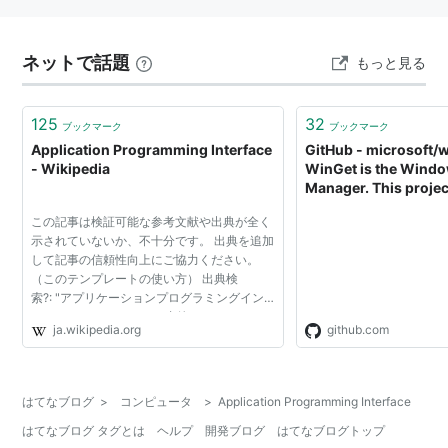
ネットで話題
もっと見る
125
32
ブックマーク
ブックマーク
Application Programming Interface
GitHub - microsoft/w
- Wikipedia
WinGet is the Wind
Manager. This projec
CLI (Command Line I
この記事は検証可能な参考文献や出典が全く
PowerShell modules
示されていないか、不十分です。 出典を追加
(Component Object 
して記事の信頼性向上にご協力ください。
(Application Progr
（このテンプレートの使い方） 出典検
Interface).
索?: "アプリケーションプログラミングイン
タフェース" – ニュース · 書籍 · スカラー ·
ja.wikipedia.org
github.com
CiNii · J-STAGE · NDL · dlib.jp · ジャパンサ
ーチ · TWL (2025...
はてなブログ
>
コンピュータ
>
Application Programming Interface
はてなブログ タグとは
ヘルプ
開発ブログ
はてなブログトップ