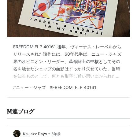
FREEDOM FLP 40161 後年、ヴィーナス・レーベルから
リリースされた諸作には、60年代半ば、ニュー・ジャズ
界のオピニオン・リーダー、革命闘士の中核としてその
名を馳せたシェップの面影はすっかり失せていた。当時
を知るものとして、何とも形容し難い思いにかられたの
も事実である。本作はニュー・ジャズが急速に勢いを無
#
ニュー・ジャズ
#
FREEDOM FLP 40161
くし、フュージョンがジャズ・シーンを席捲していた
頃、発表されたものである。いきなり、伸びやかで魅力
的なボーカルが飛び出し、意表を衝かれる。まさか、と
関連ブログ
危惧するが、直ぐあの塩辛いtsが聴かれ、一瞬ホッとす
るが、何か、何処か違うである。つまりべたな泣き節で
ある。あれれ、と思っていると、2…
•
K’s Jazz Days
5年前