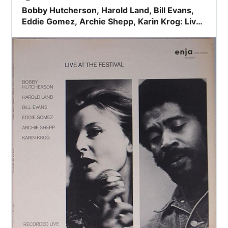
Bobby Hutcherson, Harold Land, Bill Evans,
Eddie Gomez, Archie Shepp, Karin Krog: Live
At The Festival (1970, 72, 73) この時代のジャ
ズへの偏愛を