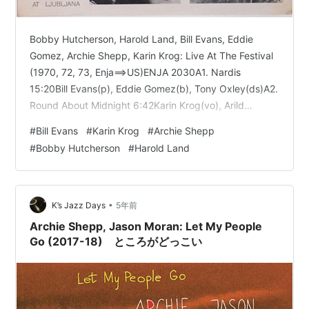
Bobby Hutcherson, Harold Land, Bill Evans, Eddie
Gomez, Archie Shepp, Karin Krog: Live At The Festival
(1970, 72, 73, Enja==>US)ENJA 2030A1. Nardis
15:20Bill Evans(p), Eddie Gomez(b), Tony Oxley(ds)A2.
Round About Midnight 6:42Karin Krog(vo), Arild
Andersen(b)B1. Sonny's Back 8:06Archie Shepp(ts),
#
Bill Evans
#
Karin Krog
#
Archie Shepp
D…
#
Bobby Hutcherson
#
Harold Land
•
K’s Jazz Days
5年前
Archie Shepp, Jason Moran: Let My People
Go (2017-18) ところがどっこい