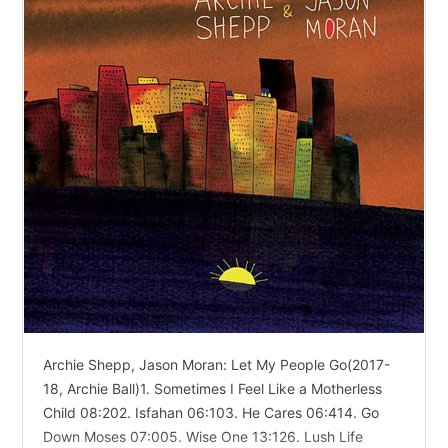
Archie Shepp, Jason Moran: Let My People Go(2017-
18, Archie Ball)1. Sometimes I Feel Like a Motherless
Child 08:202. Isfahan 06:103. He Cares 06:414. Go
Down Moses 07:005. Wise One 13:126. Lush Life