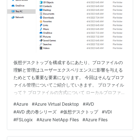
仮想デスクトップを構成するにあたり、プロファイルの
理解と管理はユーザーエクスペリエンスに影響を与える
ためとても重要な要素になります。 今回はそんなプロフ
ァイル管理についてご紹介していきます。 プロファイル
って？ プロファイルの方式について ローカルプロファイ
ル 移動ユーザープロファイル 固定プロファイル FSLogix
#
Azure
#
Azure Virtual Desktop
#
AVD
FSLogixの紹介 Profile Container Office Container
#
AVD 虎の巻シリーズ
#
仮想デスクトップ
#
VDI
Application Masking Cloud Cache Fslogix 格納先ストレ
#
FSLogix
#
Azure NetApp Files
#
Azure Files
ージについて Azure Files Azure NetApp Files おわりに
プロファ…