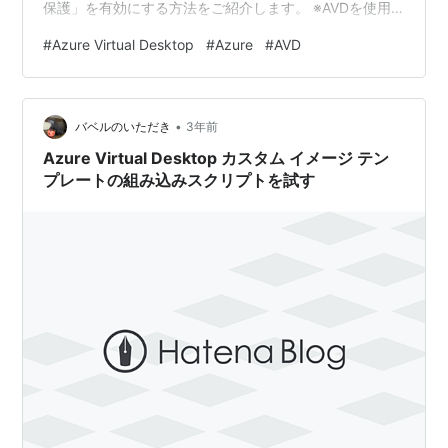
保護」を有効にする方法をご紹介します。 ※AVDを使用
できる環境が既にあることが前提です。 GPOによる有効
#
Azure Virtual Desktop
#
Azure
#
AVD
化の手順 画面キャプチャ保護動作の種類と動作確認 画面
キャプチャ保護なし(設定なし) クライアントで画面キャ
プチャをブロックする クライアントとサーバーで画面キ
•
ャプチャをブロックする さいごに GPOによる有効化の手
バベルのいただき
3年前
順 1. AVD管理用テンプレートファイル…
Azure Virtual Desktop カスタム イメージ テン
プレートの組み込みスクリプトを試す