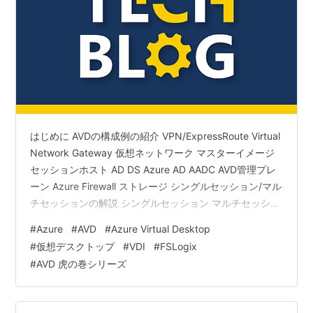
はじめに AVDの構成例の紹介 VPN/ExpressRoute Virtual
Network Gateway 仮想ネットワーク マスターイメージ
セッションホスト AD DS Azure AD AADC AVD管理プレ
ーン Azure Firewall ストレージ シングルセッション/マル
チセッションの解説 シングルセッション マルチセッショ
ン DR構成の紹介 規模 切り替え方式 プロファイル同期 お
#
Azure
#
AVD
#
Azure Virtual Desktop
わりに はじめに Azure Virtual Desktop(以下、AVD）を
#
仮想デスクトップ
#
VDI
#
FSLogix
検討してみたいが、どんな構成が必要なのだろうか、何
#
AVD 虎の巻シリーズ
を考えなくてはいけないのか、といった疑問をお持ちの
方も多いのでは…