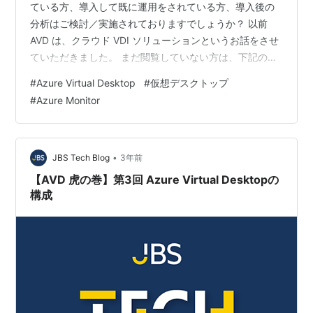
ている方、導入して既に運用をされている方、導入後の
分析はご検討／実施されておりますでしょうか？ 以前
AVD は、クラウド VDI ソリューションというお話をさせ
ていただきました。 まだ閲覧していない方は、下記のリ
ンクからお読みください！ blog.jbs.co.jp VDI は、導入し
#
Azure Virtual Desktop
#
仮想デスクトップ
たら終わりではありません。 導入してからパフォーマン
#
Azure Monitor
スやコストなどを見て環境に合わせて最適化していく必
要があります。 しかし、最適化をするには分析が必要で
す。 今回は、AVD のデータ収集・分析・見える化によっ
て分析をお手伝いする、Mi…
•
JBS Tech Blog
3年前
【AVD 虎の巻】第3回 Azure Virtual Desktopの
構成