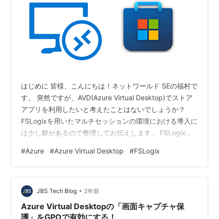
はじめに 皆様、こんにちは！ネットワールド SEの福村で
す。 突然ですが、AVD(Azure Virtual Desktop)でストア
アプリを利用したいと考えたことはないでしょうか？
FSLogixを用いたマルチセッションの環境における導入に
は少し癖があるので整理してお伝えします。 FSLogixの
特性 ストアアプリを利用したい場合、AVDのセッション
#
Azure
#
Azure Virtual Desktop
#
FSLogix
ホストにそのままインストールしただけだとセッション
ホストからサインアウト時に削除されます。これはセッ
ションホストにインストールしたストアアプリは各ユー
•
ザープロファイルに格納されるが、セッションホストか
JBS Tech Blog
2年前
らサインアウト時に削除されるという仕様があるため…
Azure Virtual Desktopの「画面キャプチャ保
護」をGPOで有効にする！