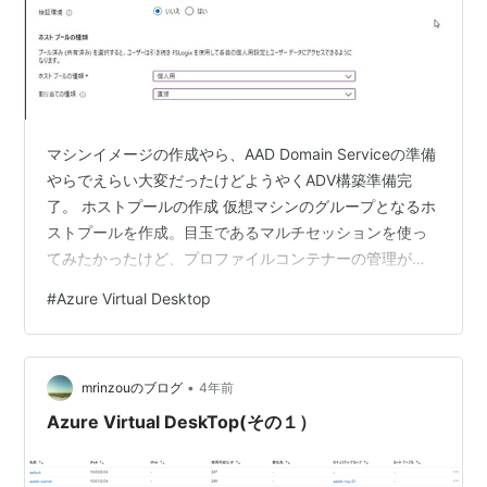
マシンイメージの作成やら、AAD Domain Serviceの準備
やらでえらい大変だったけどようやくADV構築準備完
了。 ホストプールの作成 仮想マシンのグループとなるホ
ストプールを作成。目玉であるマルチセッションを使っ
てみたかったけど、プロファイルコンテナーの管理が面
倒なので個人で作成。 途中でドメイン参加用のアカウン
#
Azure Virtual Desktop
ト（ちょっとはまった。後述）やローカルPCの管理者ア
カウントを入力。 デスクトップアプリグループやワーク
スペースもあわせて作成。 あんまり意識していなかった
•
けど、アプリケーショングループも勝手に作成されてい
mrinzouのブログ
4年前
た。 アプリケーショングループにグループ割り当て AVD
Azure Virtual DeskTop(その１）
を使わせたいユ…