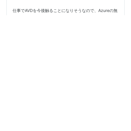
仕事でAVDを今後触ることになりそうなので、Azureの無
償評価版を利用して、AVDを構築してみた。構成として
はざっくりとこんな感じ ・ユーザは自宅のドメコンから
AzureADに同期。 ・PC（セッションホスト）がドメイン
に参加する必要があるのだが、自宅のドメコンと接続さ
せることもできないので、「Azure AD Domain
#
AVD
#
Azure Virtual Desktop
Service」を利用。 AzureADのユーザはADSに同期され
る。 評価版のAzureをサブスクライブ 最近の円安の影響
で無償評価で利用できる金額が上がっていた。￥27,000
•
くらいだったかな。その分利用料も上がっているんだろ
雲の彼方に
5年前
うけど。orz リソースグループの新規作…
Azure Virtual Desktop を Azure AD Join 環境
で使い、Intuneで管理する