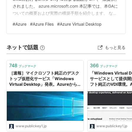
されました。 azure.microsoft.com 本記事では、本GAに
ついての概要および実際の構築手順を紹介します。 な
お、今回の構築手順は、AVD（Azure Virtual Desktop）
#
Azure
#
Azure Files
#
Azure Virtual Desktop
用のプロファイルサーバーをEntra-Only IDによる認証で
構築するための設定を中心に解説し、AVDそのものの構
築手順については含みません。 本GAの概要 導入による
ネットで話題
もっと見る
主なメリット なぜADなしでSMBアク…
748
366
ブックマーク
ブックマーク
［速報］マイクロソフト純正のデスク
「Windows Virtual
トップ仮想化サービス「Windows
サービスとして提供開
Virtual Desktop」発表。Azureから
フト純正のVDI環境。A
クラウドサービスとして。Microsoft
本リージョンからも利
Ignite 2018
www.publickey1.jp
www.publickey1.jp