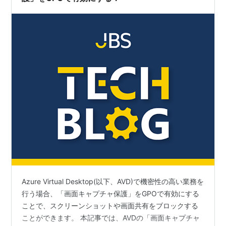
Azure Virtual Desktop(以下、AVD)で機密性の高い業務を
行う場合、「画面キャプチャ保護」をGPOで有効にする
ことで、スクリーンショットや画面共有をブロックする
ことができます。 本記事では、AVDの「画面キャプチャ