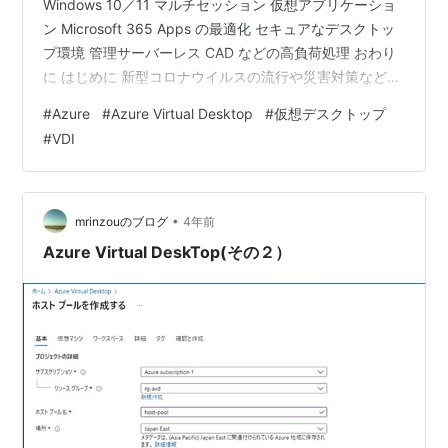
Windows 10／11 マルチセッション 仮想アプリケーショ
ン Microsoft 365 Apps の最適化 セキュアなデスクトッ
プ環境 管理サーバーレス CAD などの高負荷処理 おわり
に はじめに 新型コロナウイルスの流行や災害対策などの
影響でリモートワークの需要が高まり、Azure Virtual
#
Azure
#
Azure Virtual Desktop
#
仮想デスクトップ
Desktop（旧 Windows Virtual Desktop）の名前を耳に
#
VDI
する機会が増えたのではないでしょうか。 Azure Virtual
Desktop（AVD）は、Microsoft が提供するクラウドベー
スの仮…
•
mrinzouのブログ
4年前
Azure Virtual DeskTop(その２）