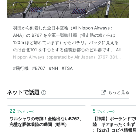
羽田から到着した全日本空輸（All Nippon Airways：
ANA）の B767 を空軍一號咖啡廳（滑走路の端からは
120m ほど離れています）からパチリ。バックに見える
のは台北101 を中心とする信義新都心のビル群です。 All
Nippon Airways（operated by Air Japan）B767-381ER
JA620A TSA ランキング参加中飛行機
#
飛行機
#
B767
#
NH
#
TSA
ネットで話題
もっと見る
22
5
ブックマーク
ブックマーク
ワルシャワの奇跡！全輪出ないB767、
【神業】ポーランドでB
完璧な胴体着陸の瞬間（動画）
陸 ギアまったく出ず
: 【2ch】コピペ情報