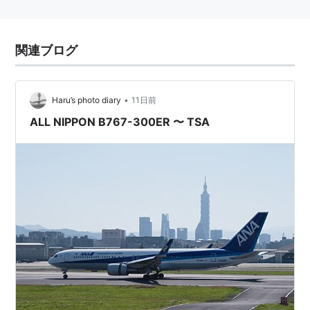
関連ブログ
•
Haru’s photo diary
11日前
ALL NIPPON B767-300ER 〜 TSA