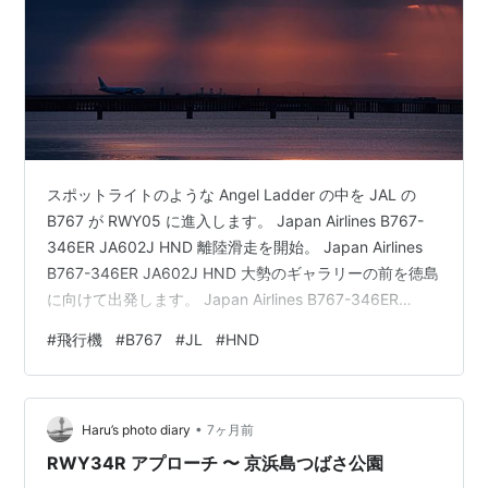
スポットライトのような Angel Ladder の中を JAL の
B767 が RWY05 に進入します。 Japan Airlines B767-
346ER JA602J HND 離陸滑走を開始。 Japan Airlines
B767-346ER JA602J HND 大勢のギャラリーの前を徳島
に向けて出発します。 Japan Airlines B767-346ER
JA602J HND ランキング参加中飛行機
#
飛行機
#
B767
#
JL
#
HND
•
Haru’s photo diary
7ヶ月前
RWY34R アプローチ 〜 京浜島つばさ公園