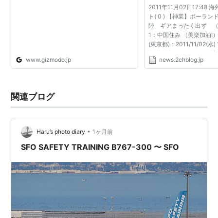
2011年11月02日17:48
ト( 0 ) 【神業】ポーラン
陸 ギアまったく出ず （動
1：中国住み （美楽加油!） ◆
(東京都)：2011/11/02(水) 1
ID:Iseoomw90● あ
www.gizmodo.jp
news.2chblog.jp
麗なランディングで回避し
ドの首都ワルシャワの国...
関連ブログ
•
Haru’s photo diary
1ヶ月前
SFO SAFETY TRAINING B767-300 〜 SFO