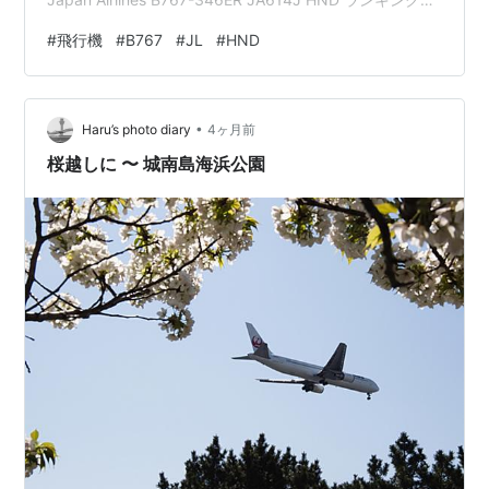
加中飛行機
#
飛行機
#
B767
#
JL
#
HND
•
Haru’s photo diary
4ヶ月前
桜越しに 〜 城南島海浜公園