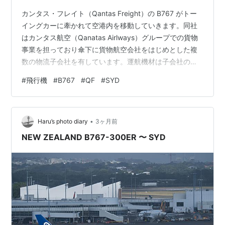
カンタス・フレイト（Qantas Freight）の B767 がトー
イングカーに牽かれて空港内を移動していきます。同社
はカンタス航空（Qanatas Airlways）グループでの貨物
事業を担っており傘下に貨物航空会社をはじめとした複
数の物流子会社を有しています。運航機材は子会社のエ
クスプレス・フレイターズ・オーストラリア（Express
#
飛行機
#
B767
#
QF
#
SYD
Freighters Australia）によって運航されるほかグループ
外のキャリアからのウエット・リースを利用していま
す。この B767 は元 ANA Cargo の JA603F だった機体
•
で 2011年2月から 2024年5月まで運航されました（カ
Haru’s photo diary
3ヶ月前
ン…
NEW ZEALAND B767-300ER 〜 SYD