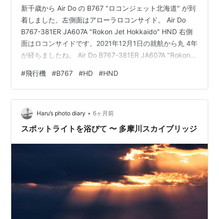
新千歳から Air Do の B767 "ロコンジェット北海道" が到
着しました。左側面はアローラロコンサイド。 Air Do
B767-381ER JA607A "Rokon Jet Hokkaido" HND 右側
面はロコンサイドです。2021年12月1日の就航から丸 4年
が経ちましたね。 Air Do B767-381ER JA607A "Rokon
Jet Hokkaido" HND ランキング参加中飛行機
#
飛行機
#
B767
#
HD
#
HND
•
Haru’s photo diary
6ヶ月前
スポットライトを浴びて 〜 多摩川スカイブリッジ