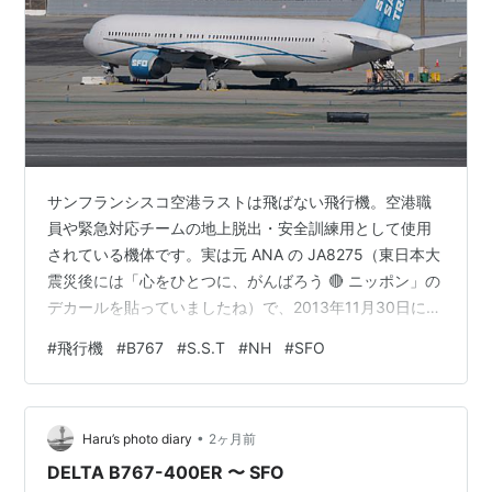
サンフランシスコ空港ラストは飛ばない飛行機。空港職
員や緊急対応チームの地上脱出・安全訓練用として使用
されている機体です。実は元 ANA の JA8275（東日本大
震災後には「心をひとつに、がんばろう 🔴 ニッポン」の
デカールを貼っていましたね）で、2013年11月30日に退
役し 12月13日に離日してサンフランシスコに向かいまし
#
飛行機
#
B767
#
S.S.T
#
NH
#
SFO
た。 SFO Safety Training B767-381 (JA8275) SFO ラン
キング参加中飛行機
•
Haru’s photo diary
2ヶ月前
DELTA B767-400ER 〜 SFO