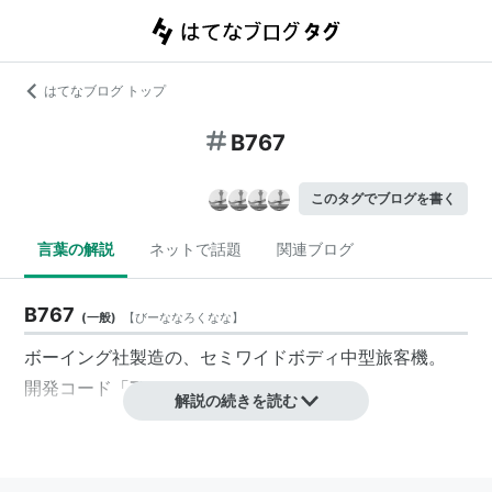
はてなブログ トップ
B767
このタグでブログを書く
言葉の解説
ネットで話題
関連ブログ
B767
(
一般
)
【
びーななろくなな
】
ボーイング社製造の、セミワイドボディ中型旅客機。
開発コード「7X7」。
解説の続きを読む