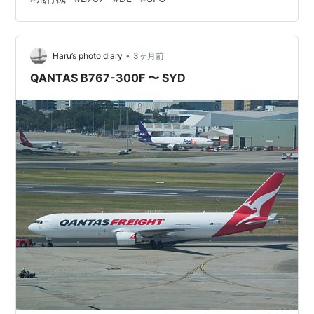
Royal Flight に在籍）。 Delta Air Lines B767-432ER
N839MH SFO ランキング参加中飛行機
•
Haru’s photo diary
3ヶ月前
QANTAS B767-300F 〜 SYD