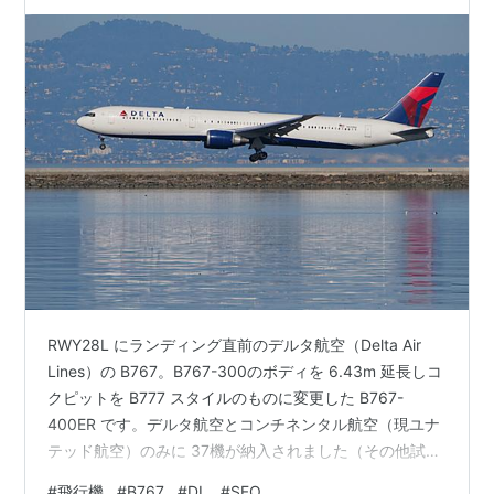
RWY28L にランディング直前のデルタ航空（Delta Air
Lines）の B767。B767-300のボディを 6.43m 延長しコ
クピットを B777 スタイルのものに変更した B767-
400ER です。デルタ航空とコンチネンタル航空（現ユナ
テッド航空）のみに 37機が納入されました（その他試験
機だった 1機が VIP 輸送機としてバーレーン王室 Bahrain
#
飛行機
#
B767
#
DL
#
SFO