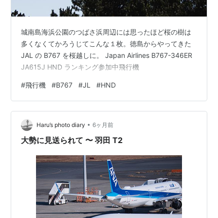
城南島海浜公園のつばさ浜周辺には思ったほど桜の樹は
多くなくてかろうじてこんな１枚。徳島からやってきた
JAL の B767 を桜越しに。 Japan Airlines B767-346ER
JA615J HND ランキング参加中飛行機
#
飛行機
#
B767
#
JL
#
HND
•
Haru’s photo diary
6ヶ月前
大勢に見送られて 〜 羽田 T2