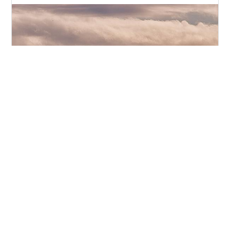
B767 ? が RWY34R にアプローチしてきます。手前には
ANA 機の大きな垂直尾翼が見えています。 B767-300ER
HND ランキング参加中飛行機
#
飛行機
#
B767
#
HND