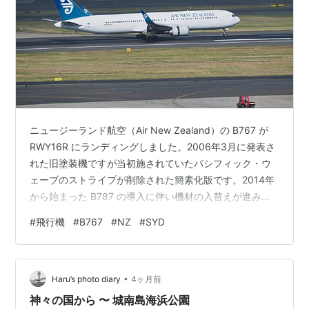
ニュージーランド航空（Air New Zealand）の B767 が
RWY16R にランディングしました。2006年3月に発表さ
れた旧塗装機ですが当初施されていたパシフィック・ウ
ェーブのストライプが削除された簡素化版です。2014年
から始まった B787 の導入に伴い機材の入替えが進みこ
の機体は 2017年3月末に最後の B767 として退役しまし
#
飛行機
#
B767
#
NZ
#
SYD
た。現在はエア・トランスポート・インターナショナル
（Air Transport International：ATI）によるオペレーショ
ンでアマゾン・エア（Amazon Air）として運航されてい
•
るようです。 Air New Zealand B76…
Haru’s photo diary
4ヶ月前
神々の国から 〜 城南島海浜公園