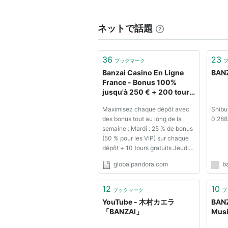
出版社/メ
発売日:
20
メディア:
ネットで話題
購入
: 4人
この商品を
36
23
ブックマーク
BANZAI
(
音楽
)
【
ばんざい
】
Banzai Casino En Ligne
BANZ
France - Bonus 100%
バンザイ /
ハロフク
・ガールズ（
ラ
jusqu'à 250 € + 200 tours
gratuits
BANZAI（M.Longhi - G.Vanni -
Maximisez chaque dépôt avec
Shibu
ラ・ブームのデピュー曲。
des bonus tout au long de la
0.28
semaine : Mardi : 25 % de bonus
amazon:センター・ガイ・プレ
(50 % pour les VIP) sur chaque
dépôt + 10 tours gratuits Jeudi :
jusqu'à 270 tours gratuits
globalpandora.com
b
Vendredi : 30 % de bonus
jusqu'à 200 € Week-end : 25 %
de bonus (50 % pour les VIP) sur
12
10
ブックマーク
ブ
vos deux premiers dépôts du ...
YouTube - 木村カエラ
BAN
「BANZAI」
Musi