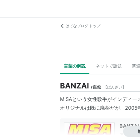
はてなブログ トップ
言葉の解説
ネットで話題
関
BANZAI
(
音楽
)
【
ばんざい
】
MISAという女性歌手がインディ
オリジナルは既に廃盤だが、2005
BANZAI
アーティス