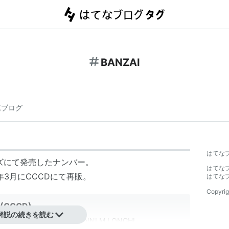
BANZAI
連ブログ
はてな
ーズにて発売したナンバー。
はてな
年3月にCCCDにて再販。
はてな
Copyrig
 (CCCD)
解説の続きを読む
ト:
MISA,FRAVERGI,G.VANNI,M.LONGHI