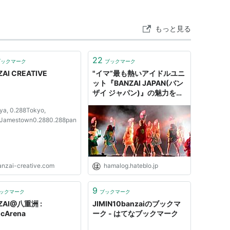
ーカー:
EMIミュージック・ジャパン
05/03/30
CD
もっと見る
クリック
: 15回
含むブログ (5件) を見る
22
ブックマーク
ブックマーク
AI CREATIVE
"イマ”最も熱いアイドルユニ
ット『BANZAI JAPAN(バン
・ブーム
）
ザイ ジャパン)』の魅力を紹
介！ - はまろぐ
 Fravengi） / HALLOFUKU-GIRLS（LOVE BOOM）
ya, 0.288Tokyo,
8Jamestown0.2880.288pan
ゼンツ・ブチアゲ・トランス
収録。
anzai-creative.com
hamalog.hateblo.jp
9
ックマーク
ブックマーク
ZAI@八重洲 :
JIMIN10banzaiのブックマ
cArena
ーク - はてなブックマーク