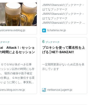
JIMIN10banzaiのブックマーク -
はてなブックマーク
JIMIN10banzaiのブックマーク -
はてなブックマーク
JIMIN10banzaiのブックマーク -
はてなブックマーク
usicarena.exblog.jp
b.hatena.ne.jp
JIMIN10banzaiのブックマーク -
はてなブックマーク
JIMIN10banzaiのブックマーク -
6
ックマーク
ブックマーク
はてなブックマーク
zai Attack！: セッショ
プロキシを使って匿名性を上
JIMIN10banzaiのブックマーク -
の時間によるセッション
げる | NET-BANZAI!!
はてなブックマーク JIM...
ＰＧでＧＭが為すべき仕事
一定期間更新がないため広告を表
セッション以外の時間にも存
示しています
る。 場所の確保や面子確定
の仕事は、ＧＭが兼任する環
多いように聞くし、事実私も
している。 例えばセッショ
zeru.blog.ocn.ne.jp
netbanzai.jugem.jp
、セッション中の休憩時間、
ション中の雑談。 そうした
にもＧＭが為す事で、よりセ
ョン成功率を高める行為は存