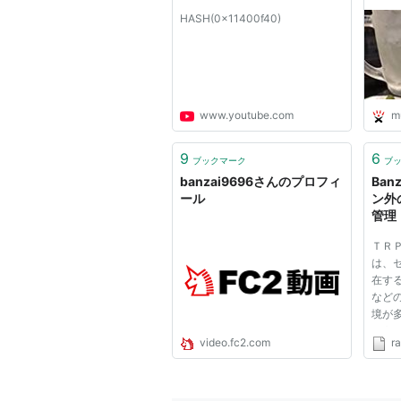
HASH(0x11400f40)
www.youtube.com
m
9
6
ブックマーク
ブ
banzai9696さんのプロフィ
Ban
ール
ン外
管理
ＴＲ
は、
在す
など
境が
そう
video.fc2.com
ra
ン前
セッ
部分
ッシ