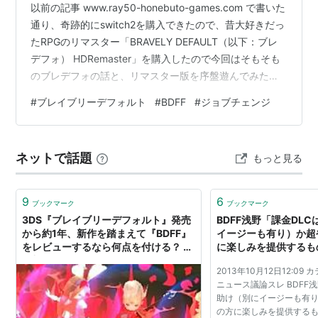
以前の記事 www.ray50-honebuto-games.com で書いた
通り、奇跡的にswitch2を購入できたので、昔大好きだっ
たRPGのリマスター「BRAVELY DEFAULT（以下：ブレ
デフォ） HDRemaster」を購入したので今回はそもそも
のブレデフォの話と、リマスター版を序盤遊んでみた感
想などを書き連ねてみた。 FF5・FFTが好きなら刺さ
#
ブレイブリーデフォルト
#
BDFF
#
ジョブチェンジ
る！ブレデフォの魅力 ブレデフォの概要 FF5オマージュ
されつつも奥深いブレデフォの戦闘システム リマスター
版の進化ポイント switch2専売の理由とハード戦略への
ネットで話題
もっと見る
疑問 まとめ FF5・FFTが好きなら刺さる！ブレデフォの
魅力 ブレデ…
9
6
ブックマーク
ブックマーク
3DS『ブレイブリーデフォルト』発売
BDFF浅野「課金DL
から約1年、新作を踏まえて『BDFF』
イージーも有り）か超
をレビューするなら何点を付ける？ -
に楽しみを提供するもの
電撃オンライン
ゲーム
2013年10月12日12:0
ニュース議論スレ BDFF
助け（別にイージーも有
の方に楽しみを提供するも