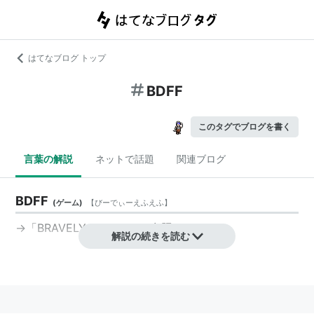
はてなブログ トップ
BDFF
このタグでブログを書く
言葉の解説
ネットで話題
関連ブログ
BDFF
(
ゲーム
)
【
びーでぃーえふえふ
】
→「
BRAVELY DEFAULT
」参照
解説の続きを読む