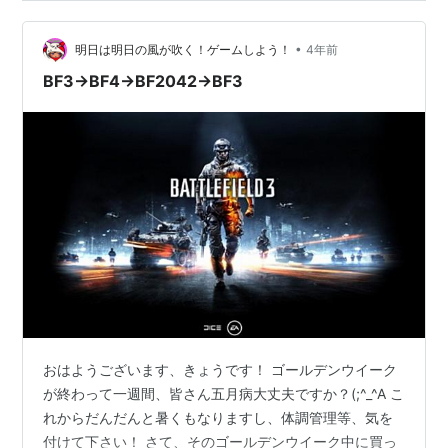
•
明日は明日の風が吹く！ゲームしよう！
4年前
BF3→BF4→BF2042→BF3
おはようございます、きょうです！ ゴールデンウイーク
が終わって一週間、皆さん五月病大丈夫ですか？(;^_^A こ
れからだんだんと暑くもなりますし、体調管理等、気を
付けて下さい！ さて、そのゴールデンウイーク中に買っ