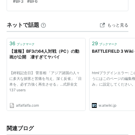
#
BF3
#
BF6
ネットで話題
もっと見る
36
29
ブックマーク
ブックマーク
【速報】BF3の64人対戦（PC）の動
BATTLEFIELD 3 Wiki 
画が公開 凄すぎてヤバイ
【終戦記念日】 菅首相 「アジア諸国の人々
htmlプラグインエラー: 
に多大な損害と苦痛を与え、深く反省」「日
うにはこのページの編集
本を、必ず力強く再生させる」…式辞全文
み」に設定してください
137 users
alfalfalfa.com
w.atwiki.jp
関連ブログ