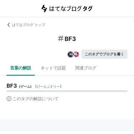
はてなブログ トップ
BF3
このタグでブログを書く
言葉の解説
ネットで話題
関連ブログ
BF3
(
ゲーム
)
【
びーえふすりー
】
このタグの解説について