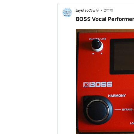
•
tayutaoの日記
2年前
BOSS Vocal Perfor