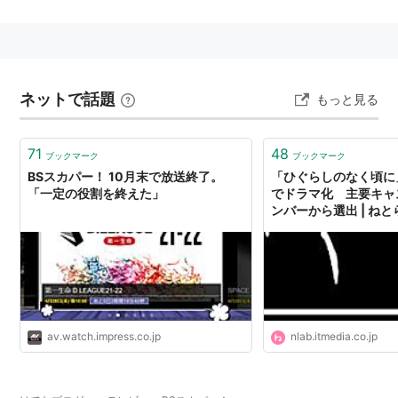
エンタメチャンネル」。
有料放送だが、登録者は2012年9月30日まで無料で視聴
できるキャンペーンを実施。
ネットで話題
もっと見る
71
48
ブックマーク
ブックマーク
BSスカパー！ 10月末で放送終了。
「ひぐらしのなく頃に
「一定の役割を終えた」
でドラマ化 主要キャス
ンバーから選出 | ねと
av.watch.impress.co.jp
nlab.itmedia.co.jp