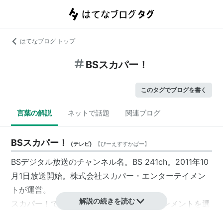
はてなブログ トップ
BSスカパー！
このタグでブログを書く
言葉の解説
ネットで話題
関連ブログ
BSスカパー！
(
テレビ
)
【
びーえすすかぱー
】
BSデジタル放送のチャンネル名。BS 241ch。2011年10
月1日放送開始。株式会社スカパー・エンターテイメン
トが運営。
解説の続きを読む
スカパー！で放送される様々なエンタテインメントを選
び編成する、スカパー！e2への導入を目的とした「総合