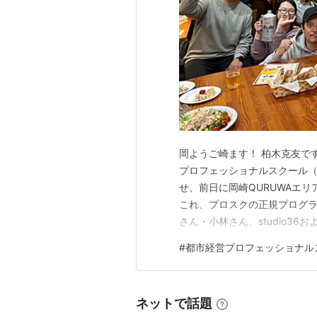
岡ようご崎ます！ 柏木克友で
プロフェッショナルスクール
せ、前日に岡崎QURUWAエ
これ、プロスクの正規プログラ
さん・小林さん、studio3
「せっかく名古屋まで来るな
#
都市経営プロフェッショナル
集まっていただきました。 ま
政の立場、畑さんからは家守と
ネットで話題