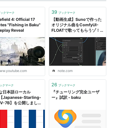
39
ブックマーク
ブックマーク
efield 4: Official 17
【動画生成】Sunoで作った
tes "Fishing in Baku"
オリジナル曲をComfyUI-
play Reveal
FLOATで歌ってもらうゾ！
｜Baku
ww.youtube.com
note.com
26
ックマーク
ブックマーク
な日本語ローカル
『チューリング完全ユーザ
Japanese-Starling-
ー』試訳 - baku
atV-7B】を公開しました
ku