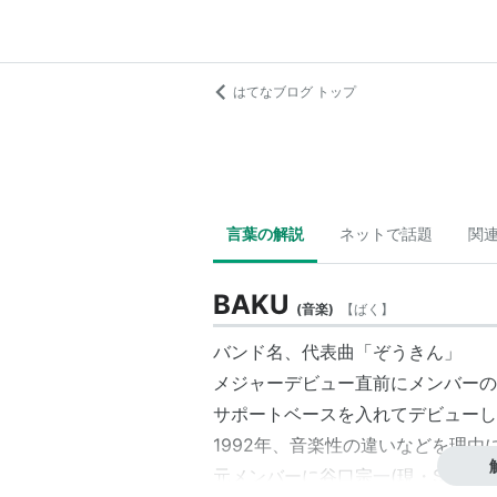
はてなブログ トップ
言葉の解説
ネットで話題
関
BAKU
(
音楽
)
【
ばく
】
バンド名、代表曲「ぞうきん」
メジャーデビュー直前にメンバーの
サポートベースを入れてデビューし
1992年、音楽性の違いなどを理由
元メンバーに谷口宗一(現・SHURIK