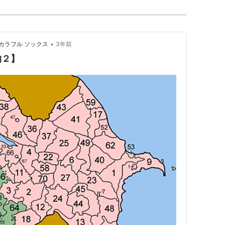
•
カラフル ソックス
3年前
物２】