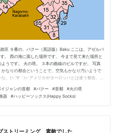
区 ９番の、バクー（英語版）Baku ここは、アゼルバ
す。 西の海に面した場所です。 今まで見て来た場所と
のようです。 火の塔。 ３本の曲線のビルですが、 写真
 かなりの都会ということで、空気もかなり汚いようで
な。(∩´∀｀)∩ アメリカやヨーロッパとは違う都会。
れでは商品です。 が、日本との取引がないのかな？ バク
バイジャンの首都
#
バクー
#
首都
#
火の塔
りませんでした。(´Д｀) 仕方がないので、バクーで出
換器
#
ハッピーソックス(Happy Socks)
k ライブストリーミング 素敵でした