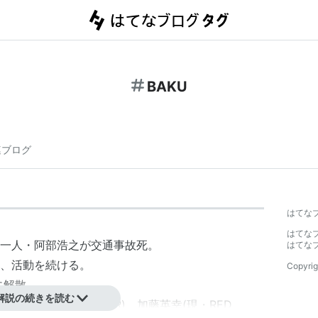
BAKU
連ブログ
はてな
はてな
一人・阿部浩之が交通事故死。
はてな
、活動を続ける。
Copyrig
に解散。
解説の続きを読む
EN)、車谷浩司(現・AIR)、加藤英幸(現・RED