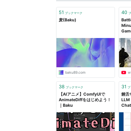
51
40
ブックマーク
麦(Baku)
Battl
Minu
Game
baku89.com
w
38
31
ブックマーク
ブ
【AIアニメ】ComfyUIで
饒舌
AnimateDiffをはじめよう！
LLM【
｜Baku
Ch
｜Ba