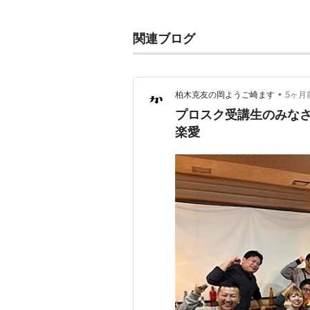
BEANS)。
関連ブログ
•
柏木克友の岡ようご崎ます
5ヶ月
プロスク受講生のみなさん
楽愛