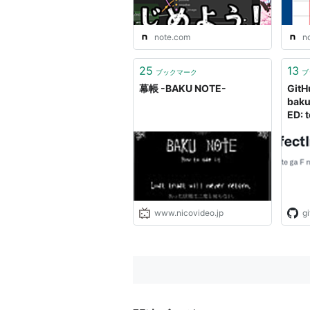
note.com
n
25
13
ブックマーク
ブ
幕帳 -BAKU NOTE-
GitH
baku
ED: t
ni n
www.nicovideo.jp
g