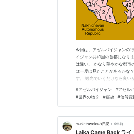
今回は、アゼルバイジャンの行政
イジャン共和国の首都になりま
は違い、 かなり華やかな都市
は一度は見たことがあるかな？
す。 観光でいくだけなら良いか
一度行ってみたいですね。 そ
#
アゼルバイジャン
#
アゼル
ーで検索したところ、商品があ
#
世界の物２
#
寝袋
#
信号変
て来た商品を載せておきます…
•
musictravelerの日記
4年前
Laika Came Bac