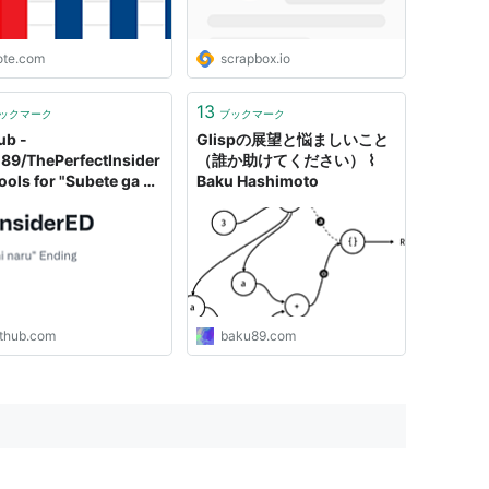
ote.com
scrapbox.io
13
ックマーク
ブックマーク
ub -
Glispの展望と悩ましいこと
89/ThePerfectInsider
（誰か助けてください） ⌇
ools for "Subete ga F
Baku Hashimoto
aru" Ending
ithub.com
baku89.com