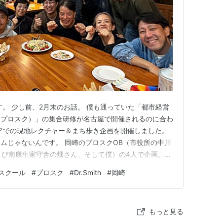
す。 少し前、2月末のお話。 僕も通っていた「都市経営
（プロスク）」の集合研修が名古屋で開催されるのに合わ
リアでの現地レクチャー＆まち歩き企画を開催しました。
ムじゃないんです。 岡崎のプロスクOB（市役所の中川
6および南康生家守舎の畑さん、そして僕）の4人で企画。
ら岡崎も見てもらおう！」と企画したところ、多くの方に
スクール
#
プロスク
#
Dr.Smith
#
岡崎
ずは、それぞれの視点でレクチャー。 中川さんからは行
エリア…
もっと見る