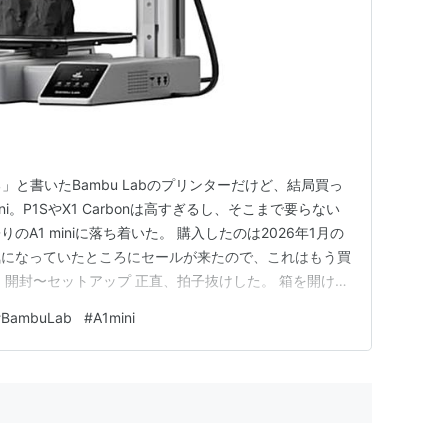
る」と書いたBambu Labのプリンターだけど、結局買っ
ni。P1SやX1 Carbonは高すぎるし、そこまで要らない
A1 miniに落ち着いた。 購入したのは2026年1月の
気になっていたところにセールが来たので、これはもう買
 開封〜セットアップ 正直、拍子抜けした。 箱を開け
て、電源を入れる。あとはプリンター側の指示に従うだ
#
BambuLab
#
A1mini
を買ったときの苦労（ガイドベアリングの調整やらZ軸レベリン