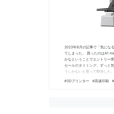
2023年8月の記事で「気にな
てしまった。 買ったのはA1 mi
かなということでエントリー寄りの
セールのタイミング。ずっと
うしかないと思って即決した。
て、フィラメントをセットし
#
3Dプリンター
#
高速印刷
け。Ender-3 S1 Pro
グ…