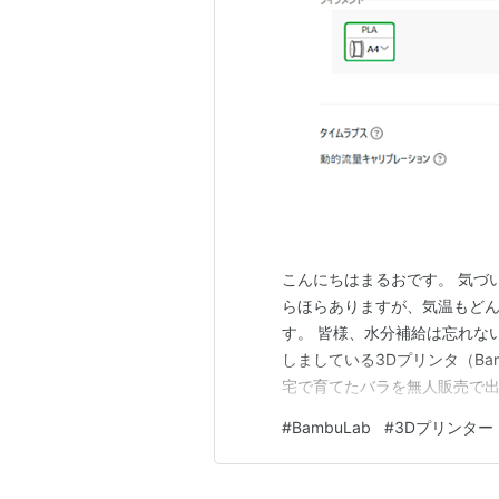
こんにちはまるおです。 気づ
らほらありますが、気温もど
す。 皆様、水分補給は忘れな
しましている3Dプリンタ（Bamb
宅で育てたバラを無人販売で出
るので、ミニブーケみたいにし
#
BambuLab
#
3Dプリンター
はない。 いちいち買ってくる
が、埃を被りつつあった3Dプ