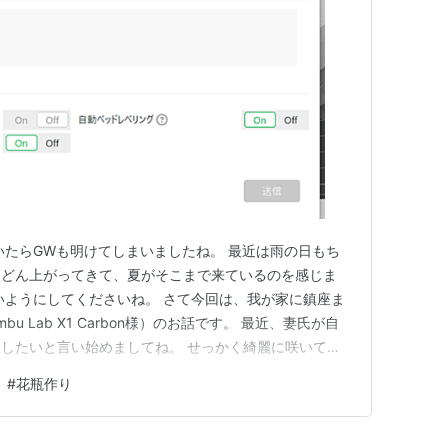
いたらGWも明けてしまいましたね。 最近は雨の日もち
んどん上がってきて、夏がそこまで来ているのを感じま
いようにしてくださいね。 さて今回は、我が家に鎮座ま
u Lab X1 Carbon様）のお話です。 最近、妻氏が自
したいと言い始めましてね。 せっかく綺麗に咲いてい
て売れたら面白そうだなと。 ただ、手頃な花瓶が家に
#
花瓶作り
のも面倒。 さてどうしたもんかと。 そこで思い出したの
リ…