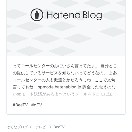
ってコールセンターのおにいさん言ってたよ。 自分とこ
の提供しているサービスを知らないってどうなの。 まあ
コールセンターの人も派遣とかだろうしね…ここで文句
言ってもね… spmode.hatenablog.jp 課金した覚えのな
いspモード決済があるよ〜というメールをドコモに送っ
たら翌日返事がきました。 ご利用明細の確認方法の手順
#
BeeTV
#
dTV
がかいてあり、詳しいことは151の番号にかけてね〜とい
う内容でした。 いやもう明細の確認はしてるんだけど
な〜確認したうえでおかしいな～と思ったから問い合わ
はてなブログ
>
テレビ
>
BeeTV
せしてるんだけどな～と思いつつ151にかけました。 12