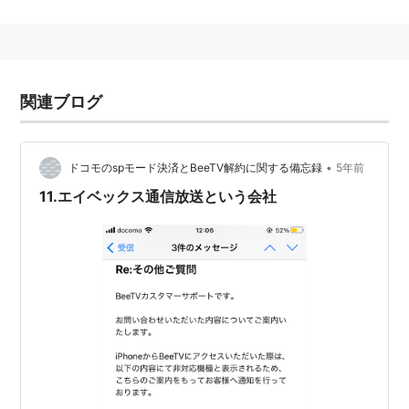
ケータイ電話で番組を選んで再生して見ることが
可能。配信中の番組はいつでも再生できるので、
決まった時間に見る必要がない。
関連ブログ
どこでも
電波の届く場所ならいつでもどこでも見られる
•
ドコモのspモード決済とBeeTV解約に関する備忘録
5年前
すきなだけ
11.エイベックス通信放送という会社
配信期間中であれば、何回見ても、月額315円!
ドラマも、音楽も、バラエティーも、月額315円
(税込)で全番組見放題。(配信期間を終了した番組
を除く）
http://pre.beetv.jp/pages/about/smart_phon
e/index.html