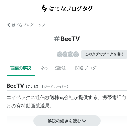
はてなブログ トップ
BeeTV
このタグでブログを書く
言葉の解説
ネットで話題
関連ブログ
BeeTV
(
テレビ
)
【
びーてぃーびー
】
エイベックス通信放送株式会社が提供する、携帯電話向
けの有料動画放送局。
解説の続きを読む
いつでも