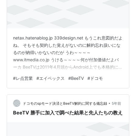
netax.hatenablog.jp 339design.net もうこれ意図的だよ
ね。 そもそも契約した覚えがないのに解約忘れ扱いにな
るのが納得いかないのだが うわ～～～～
www.itmedia.co.jp うける～～～～何が付加価値だよバ
ーカ BeeTVは2011年4月頭からAndroid上でも本格的に展
開しています。スマートフォンで登録するにはいったんi
#
レ点営業
#
エイベックス
#
BeeTV
#
ドコモ
モード版を解約する必要がありますが、BeeTVのスマー
トフォンの会員数は50万を超えていますし、今も会員数
は急激に増えています。 勝手に契約させといて何を言っ
•
ているのか？？！！！ japan.cnet.com 報道発表資料 : ド
ドコモのspモード決済とBeeTV解約に関する備忘録
5年前
コモ…
BeeTV 勝手に加入で調べた結果と先人たちの教え