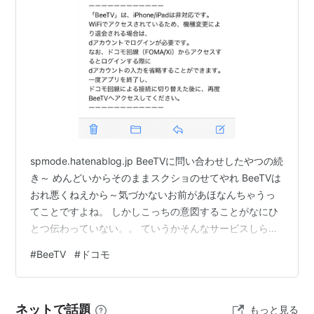
spmode.hatenablog.jp BeeTVに問い合わせしたやつの続
き～ めんどいからそのままスクショのせてやれ BeeTVは
おれ悪くねえから～気づかないお前があほなんちゃうっ
てことですよね。 しかしこっちの意図することがなにひ
とつ伝わっていない。。 ていうかそんなサービスしらな
いんだからご案内もなにもないだろ。 ホームページにア
#
BeeTV
#
ドコモ
クセスしないとわからない時点で問題じゃんって言って
んの。 もうサービス終了したら？ まあこれ以上言っても
意味なさそうだし。 またドコモに問い合わせか～ は
ネットで話題
もっと見る
あ。。。振出しに戻る。。