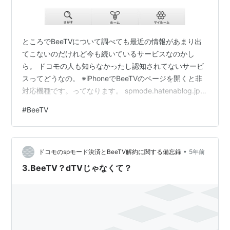
ところでBeeTVについて調べても最近の情報があまり出
てこないのだけれど今も続いているサービスなのかし
ら。 ドコモの人も知らなかったし認知されてないサービ
スってどうなの。 ※iPhoneでBeeTVのページを開くと非
対応機種です。ってなります。 spmode.hatenablog.jp
これにもはりましたが ドコモはCMたくさんうてるなら
#
BeeTV
そういう情報を流すべきではないのかな〜 しかも今回自
分自身で気がついて解除手続きするまで料金は発生して
いたわけでしょ。 気づかなかったらそのまま継続課金さ
•
れていたわけで…こわ〜い わたしの知識が乏しいから
ドコモのspモード決済とBeeTV解約に関する備忘録
5年前
BeeTVにとってはかっこうのカモだよね カッコウなの
3.BeeTV？dTVじゃなくて？
に…