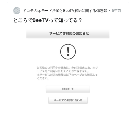
見てるのかよくわからんBeeTVなんかが儲かっているの
•
は大体この解約忘れによるものだそうな。 これやばくな
ドコモのspモード決済とBeeTV解約に関する備忘録
5年前
い？！ わかっててやってるってことでしょ？！ ほんと悪
ところでBeeTVって知ってる？
質だわ〜 BeeTVから…