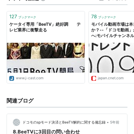
127
78
ブックマーク
ブックマーク
ケータイ専用「BeeTV」絶好調 テ
モバイル動画市場は本
レビ業界に衝撃走る
か？--「ドコモ動画」
へ:モバイルチャンネル - 
www.j-cast.com
japan.cnet.com
関連ブログ
•
ドコモのspモード決済とBeeTV解約に関する備忘録
5年前
8.BeeTVに3回目の問い合わせ