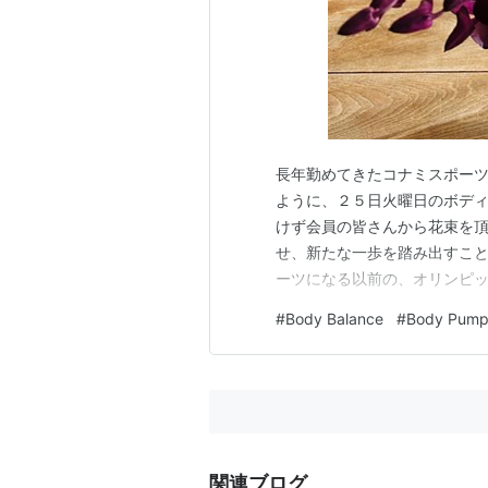
長年勤めてきたコナミスポー
ように、２５日火曜日のボデ
けず会員の皆さんから花束を
せ、新たな一歩を踏み出すこと
ーツになる以前の、オリンピ
ます。スイミングとマシンジ
#
Body Balance
#
Body Pum
ィパンプを始め、さらにボデ
分自身のトレーニングを兼ねて
関連ブログ