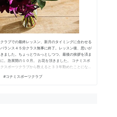
ツクラブでの最終レッスン、新月のタイミングに合わせる
ィバランス４５分クラス無事に終了。レッスン後、思いが
頂きました。ちょっとウルっとしつつ、最後の挨拶を済ま
に。急展開の１０月。 お花を頂きました。 コナミスポ
ックスポーツクラブから数えると３３年勤めたことになり
ムが中心でしたが、２０年前からスタジオレッスンのボデ
p
#
コナミスポーツクラブ
ィバランスのレッスンもやるようになりました。半分は自
続けていましたが、この２…