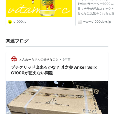
Twitterサポーター100
日マチ子がWebコミック
みんなに元気をくれるヒ
高校を舞台に、今日マチ
c1000.jp
www.c1000days.jp
るWebコミック「きいろ
載開始にあたり、随時更新.
関連ブログ
•
とんぬーらさんの好きなこと
2年前
プチグリッド出来るかな？ 其之参 Anker Solix
C1000が使えない問題