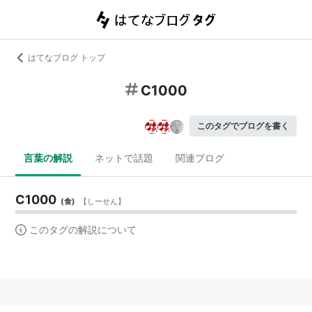
はてなブログ トップ
C1000
このタグでブログを書く
言葉の解説
ネットで話題
関連ブログ
C1000
(
食
)
【
しーせん
】
このタグの解説について