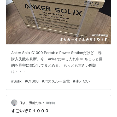
Anker Solix C1000 Portable Power Stationだけど、既に
購入失敗を判断、今、Ankerに申し入れ中ｗ ちょっと目
的を災害に限定してまとめる。 もっとも大きい問題
は・・・
#
Solix
#
C1000
#
パススルー充電
#
使えない
•
俺よ、男前たれ
18年前
すごいぞＣ１０００