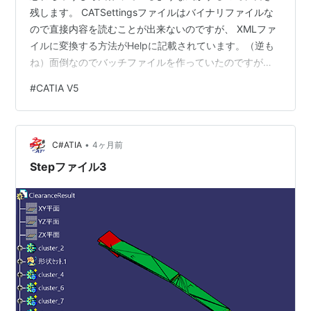
残します。 CATSettingsファイルはバイナリファイルな
ので直接内容を読むことが出来ないのですが、 XMLファ
イルに変換する方法がHelpに記載されています。（逆も
ね）面倒なのでバッチファイルを作っていたのですが、
生憎紛失。 折角なのでD&Dで変換する.cmdを作りまし
#
CATIA V5
た. (CATSettings_to_XML.cmd) @echo off setlocal
enabledelayedexpansion set "CATIA_BIN=C:\Program
Files\Dassault Systemes\B31\win_b64\code\…
•
C#ATIA
4ヶ月前
Stepファイル3