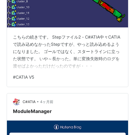
こちらの続きです。 Stepファイル2 - C#ATIA中々CATIA
で読み込めなかったStepですが、やっと読み込めるよう
になりました。 ゴールではなく、スタートラインに立っ
た状態です。 いや～長かった。単に変換失敗時のログを
渡せばよかっただけだったのですが・・・
#
CATIA V5
•
C#ATIA
4ヶ月前
ModuleManager