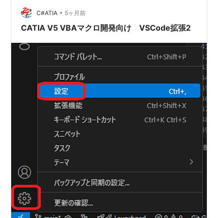
行数が閾値を超過（デフォルト: 100行） 警告 括弧の不
•
一致 エラー …
C#ATIA
5ヶ月前
CATIA V5 VBAマクロ開発向け VSCode拡張2