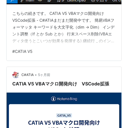
こちらの続きです。 CATIA V5 VBAマクロ開発向け
VSCode拡張 - C#ATIAまだまだ開発中です。 簡易VBAフ
ォーマッタ キーワードを大文字化（dim → Dim） インデ
ント調整（If とか Sub とか） 行末スペース削除(VBAエ
ディタ使うとこいつが効果を発揮する) 継続行 _ のインデ
ント調整 空行の整理 今回の一番の目玉です。あくまで
#
CATIA V5
"簡易" です。VBAのフォーマッタの拡張は恐らく無いと
思います。（探し方が足りない可能性はあり）問題はフ
ォーマッタの発火タイミングですが、 コマンドで直接
•
Pullコマンド実行時 保存直前 これらはタイミングを含め
C#ATIA
5ヶ月前
てある程度設定で…
CATIA V5 VBAマクロ開発向け VSCode拡張