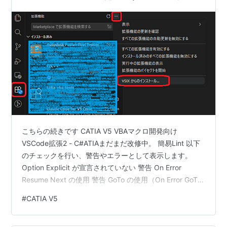
こちらの続きです CATIA V5 VBAマクロ開発向け
VSCode拡張2 - C#ATIAまだまだ改修中。 簡易Lint 以下
のチェックを行い、警告やエラーとして表示します。
Option Explicit が宣言されていない 警告 On Error
Resume Next の使用 警告 GoTo の使用（On Error GoTo
は除外） 警告 最大行長超過（デフォルト: 200文字） 警
#
CATIA V5
告 Dim 宣言後に一度も使用されない変数 警告 ネスト深
さが閾値を超過（デフォルト: 5） 警告 Sub/Function の