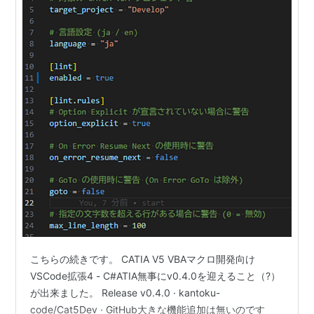
こちらの続きです。 CATIA V5 VBAマクロ開発向け
VSCode拡張4 - C#ATIA無事にv0.4.0を迎えること（?）
が出来ました。 Release v0.4.0 · kantoku-
code/Cat5Dev · GitHub大きな機能追加は無いのです