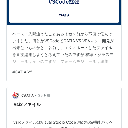
ペースト先間違えたことあるよね？前から不便で悩んで
いました。何とかVSCodeでCATIA V5 VBAマクロ開発が
出来ないものかと。以前は、エクスポートしたファイル
を直接編集しようと考えていたのですが 標準・クラスモ
ジュールは良いのですが、フォームモジュールは編集し
て しまうと、標準モジュールとしてインポートされてし
#
CATIA V5
まう為ダメでした。長い間諦めていたのですが、VBEエ
ディタから直接インポート・エクスポート 出来るので
は？と思いやっと出来ました。（僕は書いてないです
•
が） GitHub - kantoku-code/Cat5Dev: Cat5Dev is a
C#ATIA
5ヶ月前
VSCode extension …
.vsixファイル