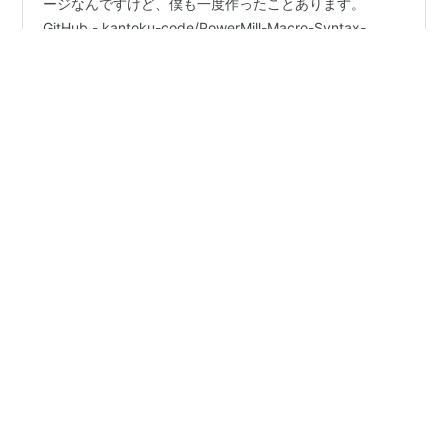
.vsixファイルはVisual Studio Code 用の拡張機能パッケ
ージなんですけど、僕も一度作ったことあります。
GitHub - kantoku-code/PowerMill-Macro-Syntax-