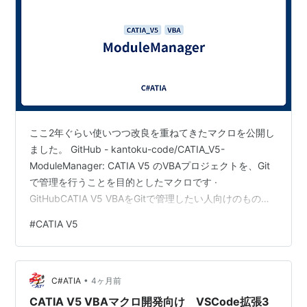
ここ2年ぐらい使いつつ改良を重ねてきたマクロを公開し
ました。 GitHub - kantoku-code/CATIA_V5-
ModuleManager: CATIA V5 のVBAプロジェクトを、Git
で管理を行うことを目的としたマクロです ·
GitHubCATIA V5 VBAをGitで管理したい人向けのもので
す。(僕です) Excel等Officeは・・・恐らく探せばもっと
#
CATIA V5
良いものが有るはずです。単に "バックアップしたい" と
言う人には想定外な動きかもしれませんが あくまでGitで
管理するための動作です。VBAのプロジェクトを使いま
•
わしたい場合は、一旦エクスポートし 不要なファイルを
C#ATIA
4ヶ月前
バ…
CATIA V5 VBAマクロ開発向け VSCode拡張3