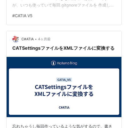
が、いつも使っていて毎回.gitgnoreファイルを 作成して
いたため、initコマンド実行時に作成するようにしまし
#
CATIA V5
た。また、日本語・英語の切り替えが出来ていたにも関
わらず、一部しか 表示が切り替わらなかった為、出来る
限り切り替えるようになりました。 特にLintやフォーマ
•
ッタの設定を行っている"cat5dev.toml"ファイル内…
C#ATIA
4ヶ月前
CATSettingsファイルをXMLファイルに変換する
忘れちゃうし毎回作っているような気がするので、書き