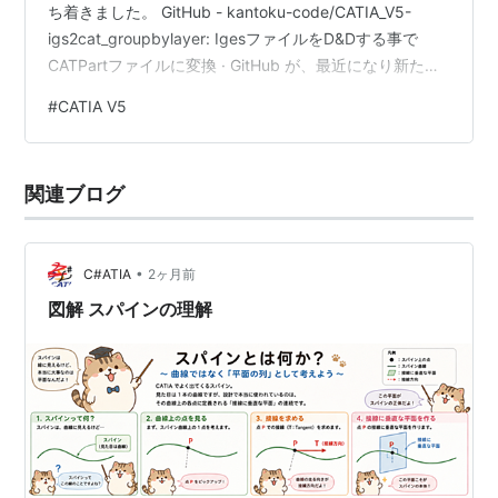
ち着きました。 GitHub - kantoku-code/CATIA_V5-
igs2cat_groupbylayer: IgesファイルをD&Dする事で
CATPartファイルに変換 · GitHub が、最近になり新たな
知識を身に着け、アクティブなPartの指定した形状セッ
#
CATIA V5
ト内の要素を レイヤー毎に形状セットに分けるものにし
ました。以前のロジックでは230MBぐらいのIgesが、
2400sぐらいの処理時間でしたが、 今回の物は840sぐら
関連ブログ
いで処理します。 '/_/_/_/_…
•
C#ATIA
2ヶ月前
図解 スパインの理解