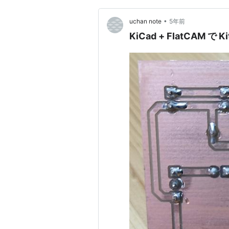
•
uchan note
5年前
KiCad + FlatCAM 