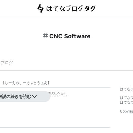
CNC Software
連ブログ
【
しーえぬしーそふとうぇあ
】
はてな
D/CAMソフトウェアの開発会社。
解説の続きを読む
はてな
はてな
Copyrig