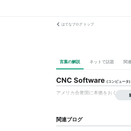
はてなブログ トップ
言葉の解説
ネットで話題
関
CNC Software
(
コンピュータ
)
アメリカ合衆国
に本拠をおく、CA
関連ブログ