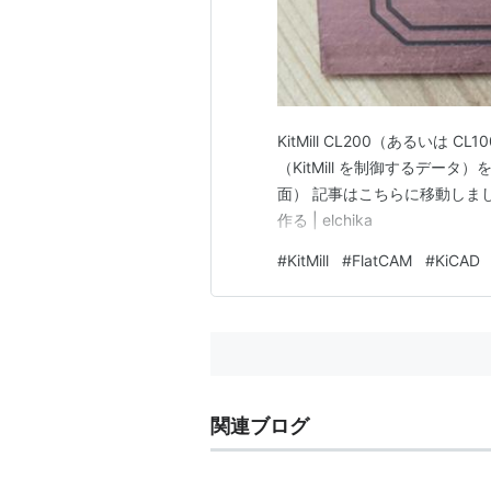
KitMill CL200（あるいは 
（KitMill を制御するデー
面） 記事はこちらに移動しました Ki
作る | elchika
#
KitMill
#
FlatCAM
#
KiCAD
関連ブログ