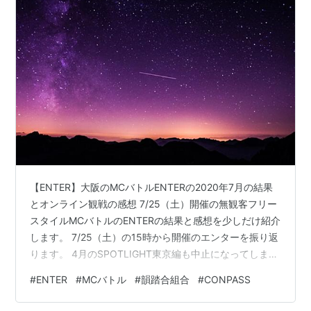
【ENTER】大阪のMCバトルENTERの2020年7月の結果
とオンライン観戦の感想 7/25（土）開催の無観客フリー
スタイルMCバトルのENTERの結果と感想を少しだけ紹介
します。 7/25（土）の15時から開催のエンターを振り返
ります。 4月のSPOTLIGHT東京編も中止になってしまっ
た中で、ENTER7月の開催となりました。 今回も記事の
#
ENTER
#
MCバトル
#
韻踏合組合
#
CONPASS
最後に感想動画を付けています。 チケットを買った話は
こちら www.finance-accounting-value.com 7/25（土）