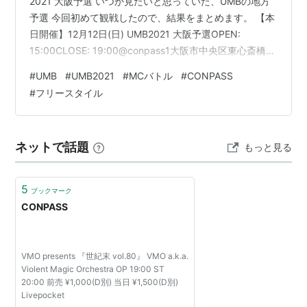
2021 大阪予選 いつか見たいと思っていた、UMBの地方
予選 今回初めて観戦したので、結果をまとめます。 【本
日開催】12月12日(日) UMB2021 大阪予選OPEN:
15:00CLOSE: 19:00@conpass1大阪市中央区東心斎橋1-
12-20 心斎橋ダイワビルB1FFhttps://t.co/FF1ibtFQtRエ
#
UMB
#
UMB2021
#
MCバトル
#
CONPASS
ントリーを希望されるMCの方は会場へ14:00に集合して
#
フリースタイル
下さい。Entry MC & Event infohttps://t.co/VMVKk9IooE
pic.twitter.com/I3Q6kZvq…
ネットで話題
もっと見る
5
ブックマーク
CONPASS
VMO presents 『世紀末 vol.80』 VMO a.k.a.
Violent Magic Orchestra OP 19:00 ST
20:00 前売 ¥1,000(D別) 当日 ¥1,500(D別)
Livepocket