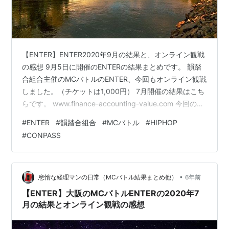
【ENTER】ENTER2020年9月の結果と、オンライン観戦
の感想 9月5日に開催のENTERの結果まとめです。 韻踏
合組合主催のMCバトルのENTER、今回もオンライン観戦
しました。（チケットは1,000円） 7月開催の結果はこち
らです。 www.finance-accounting-value.com 今回のゲ
ストバトラーは歩歩となっています。 SPOTLIGHTもオ
#
ENTER
#
韻踏合組合
#
MCバトル
#
HIPHOP
ンライン観戦で開催が決まったようで、12月13日（日）
#
CONPASS
のようです。 9月5日に開催のENTERの結果まとめです。
【無観客フリースタイルMCバトル】韻踏合組合
presents ENTER 2020.09/05 ベスト32-…
•
怠惰な経理マンの日常（MCバトル結果まとめ他）
6年前
【ENTER】大阪のMCバトルENTERの2020年7
月の結果とオンライン観戦の感想