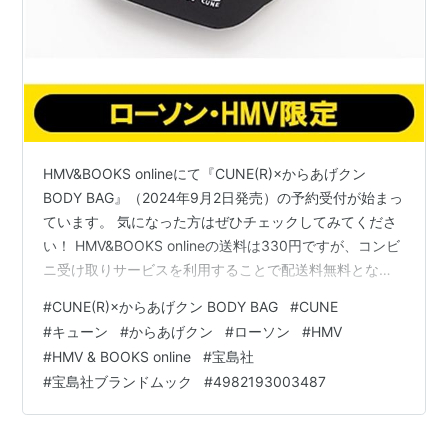
HMV&BOOKS onlineにて『CUNE(R)×からあげクン
BODY BAG』（2024年9月2日発売）の予約受付が始まっ
ています。 気になった方はぜひチェックしてみてくださ
い！ HMV&BOOKS onlineの送料は330円ですが、コンビ
ニ受け取りサービスを利用することで配送料無料となり
ますので、ぜひご活用ください。 CUNE(R)×からあげク
#
CUNE(R)×からあげクン BODY BAG
#
CUNE
ン BODY BAG 価格 ：3,278円（税込） 発売日 ：2024年
#
キューン
#
からあげクン
#
ローソン
#
HMV
9月2日 出版社 ：宝島社 商品コード：4982193003487
#
HMV & BOOKS online
#
宝島社
（宝島CHANNELでも予約受付中！） 「CUNE（キュー
#
宝島社ブランドムック
#
4982193003487
ン）」と「からあげクン」がコラボ！ 可愛すぎ…