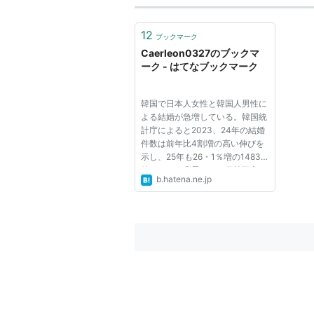
12
ブックマーク
Caerleon0327のブックマ
ーク - はてなブックマーク
韓国で日本人女性と韓国人男性に
よる結婚が急増している。韓国統
計庁によると2023、24年の結婚
件数は前年比4割増の高い伸びを
示し、25年も26・1％増の1483
件だった。背景には、日韓双方の
b.hatena.ne.jp
文化の浸透や結婚の経済的負担を
夫婦で分かち合えることなどがあ
るとみられる。韓国ではベビーブ
ーム世代の子どもが結婚適齢期を
迎...