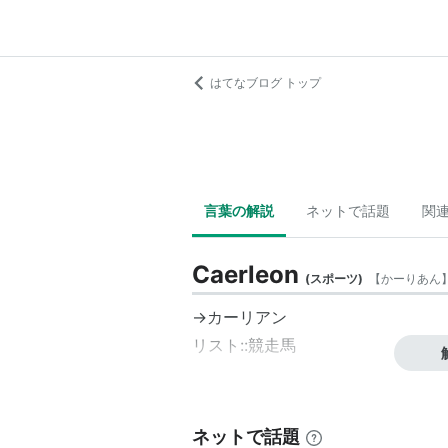
はてなブログ トップ
言葉の解説
ネットで話題
関
Caerleon
(
スポーツ
)
【
かーりあん
→
カーリアン
リスト::競走馬
ネットで話題