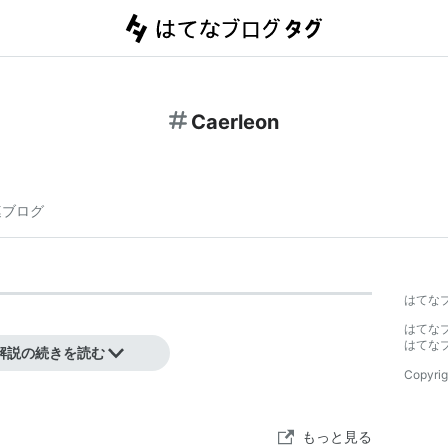
Caerleon
連ブログ
】
はてな
はてな
はてな
解説の続きを読む
Copyrig
もっと見る