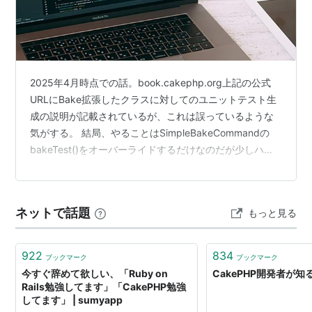
2025年4月時点での話。book.cakephp.org上記の公式
URLにBake拡張したクラスに対してのユニットテスト生
成の説明が記載されているが、これは誤っているような
気がする。 結局、やることはSimpleBakeCommandの
bakeTest()をオーバーライドするだけなのだが少しハマ
ったので備忘録として。Bake拡張用のファイルは作成済
みという前提にしている。 ここでは
src/Command/Bake/ServiceCommand.php を改修する
ネットで話題
もっと見る
ものとする。 以下のページも参考に petit-
code.hatenablog.jp 環境 PHP8.2 CakePHP5.1.6…
922
834
ブックマーク
ブックマーク
今すぐ辞めて欲しい、「Ruby on
CakePHP開発者が知
Rails勉強してます」「CakePHP勉強
してます」 | sumyapp