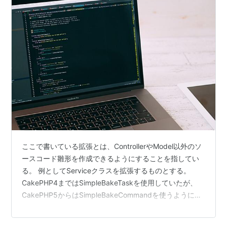
ここで書いている拡張とは、ControllerやModel以外のソ
ースコード雛形を作成できるようにすることを指してい
る。 例としてServiceクラスを拡張するものとする。
CakePHP4まではSimpleBakeTaskを使用していたが、
CakePHP5からはSimpleBakeCommandを使うようにな
ったらしい。 環境 PHP8.2 CakePHP5.1.6 作成するファ
イル 以下の2ファイルが必要になる。