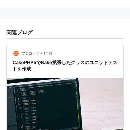
打ち切られるとともに、例外処理、テスト、命名規則な
ど大幅な改修がなされた。
2013年1月15日現在の最新版は2.2.4、対応するPHPのバ
ージョンは5.2.8以上である。
関連ブログ
•
プチコード
1年前
CakePHP5でBake拡張したクラスのユニットテス
トを作成