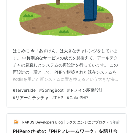
はじめに 今「あすけん」は大きなチャレンジをしていま
す。 中長期的なサービスの成長を見据えて、アーキテク
チャの見直しとシステムの再設計を行っています。 この
再設計の一環として、PHPで構築された既存システムを
Kotlinを用いた新システムに置き換えるという大きな決断
をしました。 さらに、より保守性の高いシステムを目指
#
serverside
#
SpringBoot
#
ドメイン駆動設計
して、新しい手法も試しています。 具体的には
#
リアーキテクチャ
#
PHP
#
CakePHP
「RDRA」「ICONIX」「ドメイン駆動設計」の考え方を
取り入れて再設計を行っています。 今はまだ技術検証の
段階ですが、一部の機能の分析・モデリングを行ってコ
ードに落とし込んでいます。 課題も毎日のように見つか
•
RAKUS Developers Blog | ラクス エンジニアブログ
3年前
っています。しかし、日々解…
PHPerのための「PHPフレームワーク」を語り合