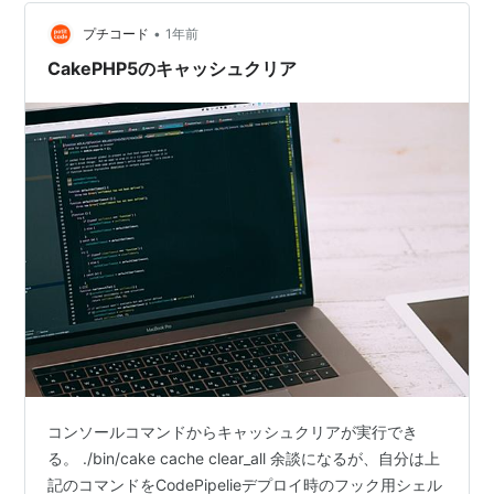
src/Command/Bake/ServiceCommand.php
•
プチコード
1年前
templates/bake/service.twig Serviceというクラスにな
っているのは前述の通…
CakePHP5のキャッシュクリア
コンソールコマンドからキャッシュクリアが実行でき
る。 ./bin/cake cache clear_all 余談になるが、自分は上
記のコマンドをCodePipelieデプロイ時のフック用シェル