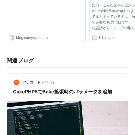
先日、こんな記事が上が
Android開発者が知るべ
でまとまっているのは、An
て必要な10の項目です。
の設計から、データの取
Androidはモバイルデバ
blog.sumyapp.com
1-byte.jp
CakePHPは単なるWeb
かし、予め用意されたルールや
関連ブログ
•
プチコード
1年前
CakePHP5でBake拡張時のパラメータを追加