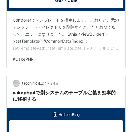
Controllerでテンプレートを指定します。 これだと、元の
テンプレートディレクトリを削除すると、たどれなくな
って、エラーになりました。 $this->viewBuilder()-
>setTemplate('../CommonData/index');
setTemplatePathとsetTemplateに分けると、うまくいき
ました。 $this->viewBuilder()-
#
CakePHP
>setTemplatePath('Admin/CommonData')-
>setTemplate('index');
•
tacchiniの日記
2年前
cakephp4で別システムのテーブル定義を効率的
に移植する