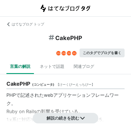
はてなブログ トップ
CakePHP
このタグでブログを書く
言葉の解説
ネットで話題
関連ブログ
CakePHP
(
コンピュータ
)
【
けーくぴーえっちぴー
】
PHPで記述されたwebアプリケーションフレームワー
ク。
Ruby on Railsの影響を受けている。
解説の続きを読む
1.x系に対応するPHPのバージョンは4または5。
2.x系はPHP5への最適化を図るため、PHP4への対応が