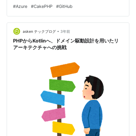
メジャーバージョンアップとなります。 cakephp.org
#
Azure
#
CakePHP
#
GitHub
CakePHP は好きなフレームワークの1つでもあり、これ
を Azure Web App にデプロイする手順を整理したので
記事にまとめます。 サンプルアプリの準備 まずはデプロ
•
イするための CakePHP アプリケーションを…
asken テックブログ
3年前
PHPからKotlinへ、ドメイン駆動設計を用いたリ
アーキテクチャへの挑戦