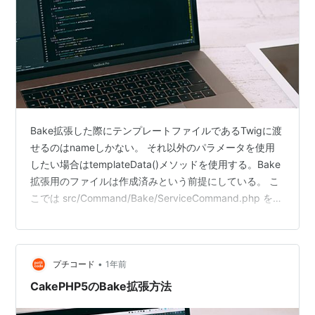
Bake拡張した際にテンプレートファイルであるTwigに渡
せるのはnameしかない。 それ以外のパラメータを使用
したい場合はtemplateData()メソッドを使用する。Bake
拡張用のファイルは作成済みという前提にしている。 こ
こでは src/Command/Bake/ServiceCommand.php を改
修するものとする。 Bake拡張に関しては以下のページを
参考に。 petit-code.hatenablog.jp 環境 PHP8.2
CakePHP5.1.6 templateData()の作成 ./bin/cake bake
•
プチコード
1年前
service example_detailsというコ…
CakePHP5のBake拡張方法