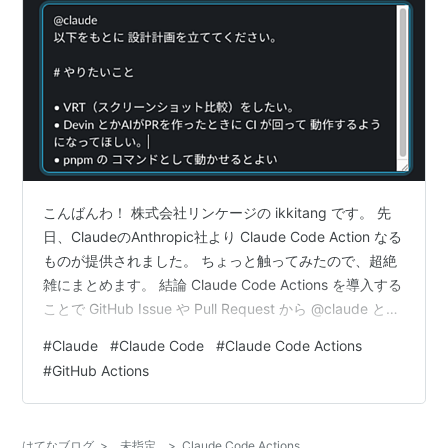
こんばんわ！ 株式会社リンケージの ikkitang です。 先
日、ClaudeのAnthropic社より Claude Code Action なる
ものが提供されました。 ちょっと触ってみたので、超絶
雑にまとめます。 結論 Claude Code Actions を導入する
ことで GitHub Issue や Pull Request から @claude とメ
ンションを送ることで PRの作成 や PRのレビュー依頼 が
#
Claude
#
Claude Code
#
Claude Code Actions
できる Devinのように Slack から @claude する仕組みは
#
GitHub Actions
一旦なさそう？（僕はこれがほしい!!!!） GitHub Issue を
そもそも作ってもらうような場…
はてなブログ
>
未指定
>
Claude Code Actions