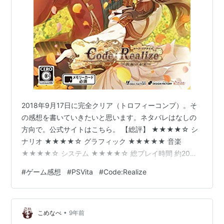
2018年9月17日に完全クリア（トロフィーコンプ）。そ
の感想を書いていきたいと思います。ネタバレはなしの
方向で。公式サイトはこちら。 【総評】 ★★★★☆ シ
ナリオ ★★★★☆ グラフィック ★★★★★ 音楽
★★★★☆ システム ★★★★☆ 総プレイ時間 約20時
間 ＝感想＝一言で言えば、「IFルートとアフター、そし
#
ゲーム感想
#
PSVita
#
Code:Realize
てアナザーストーリーも楽しめる1本」。「Code：
Realize ～創世の姫君～」のファンディスクですので、そ
ちらを遊んでからプレイしてください。創世の姫君のレ
•
ビューはこちら。ファンディスクにしては長く遊べたな
こめなべ
9年前