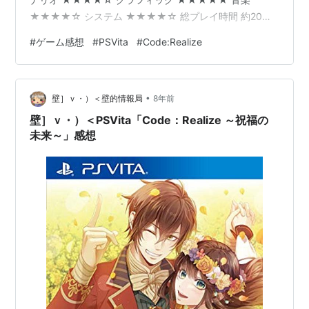
★★★★☆ システム ★★★★☆ 総プレイ時間 約20時
間 ＝感想＝一言で言えば、「前作のファンディスクのIF
#
ゲーム感想
#
PSVita
#
Code:Realize
ルートのアフターをメインに、いろいろな話が楽しめる1
本」。本編である「創世の姫君」（以前書いたレビュー
はこちら）はもちろんのこと、本編のIFルートが収録さ
•
れた前ファンディスク「祝福の未来」（以前書いたレビ
壁］ｖ・）＜壁的情報局
8年前
ューはこちら）をプレイしないと分からないことばかり
壁］ｖ・）＜PSVita「Code：Realize ～祝福の
なので、必ず「創世の姫…
未来～」感想