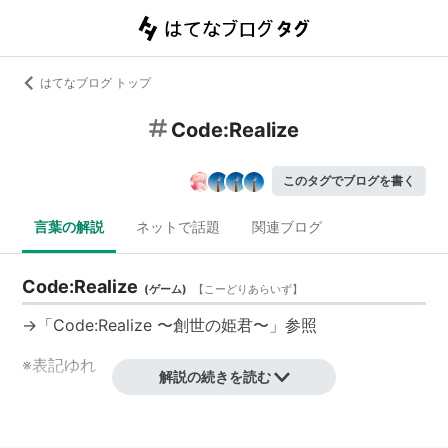
はてなブログ トップ
Code:Realize
このタグでブログを書く
言葉の解説
ネットで話題
関連ブログ
Code:Realize
(
ゲーム
)
【
こーどりあらいず
】
→「
Code:Realize 〜創世の姫君〜
」参照
※表記ゆれ
解説の続きを読む