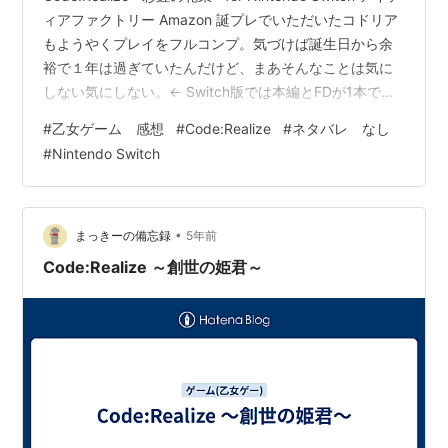
ィアファクトリー Amazon 誕プレでいただいたコドリア
もようやくプレイをフルコンプ。気づけば誕生日から余
裕で１年は過ぎていたんだけど、まあそんなことは気に
しない気にしない。← Switch版では本編とFDが1本で楽
しめるお得作品ということもあり、最後まで満足して終
#
乙女ゲーム 感想
#
Code:Realize
#
ネタバレ なし
えることができた。今回はせっかく本編・FDの両方が楽
#
Nintendo Switch
しめるのだから、まとめてドドンと総評したいと思う。
あと先に書いておくけど、今回の感想はかなり辛口です
よ。 ということで、とりあえずはいつもどおりシナリオ
から。 シナリオ★★★☆☆ 正直ここは…
•
まっきーの備忘録
5年前
Code:Realize ～創世の姫君～