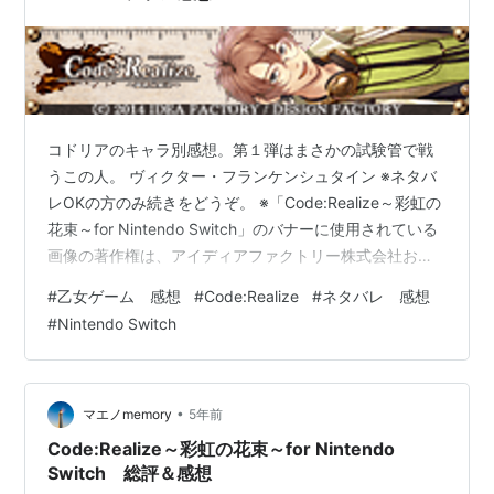
コドリアのキャラ別感想。第１弾はまさかの試験管で戦
うこの人。 ヴィクター・フランケンシュタイン ※ネタバ
レOKの方のみ続きをどうぞ。 ※「Code:Realize～彩虹の
花束～for Nintendo Switch」のバナーに使用されている
画像の著作権は、アイディアファクトリー株式会社およ
びデザインファクトリー株式会社に帰属します。
#
乙女ゲーム 感想
#
Code:Realize
#
ネタバレ 感想
#
Nintendo Switch
•
マエノmemory
5年前
Code:Realize～彩虹の花束～for Nintendo
Switch 総評＆感想