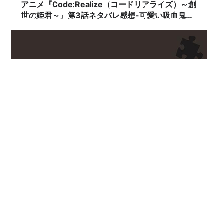
という印象です。というのも、アフターストーリーは他
アニメ『Code:Realize（コードリアライズ）～創
のファンディスク同…
世の姫君～』第3話ネタバレ感想-可愛い吸血鬼に
萌え！
どんどん増えていくメインキャストに楽しみも増し増
し！ アニメ『Code:Realize（コードリアライズ）～創世
の姫君～』第3話のざっくりしたあらすじ ヴァン×ドラク