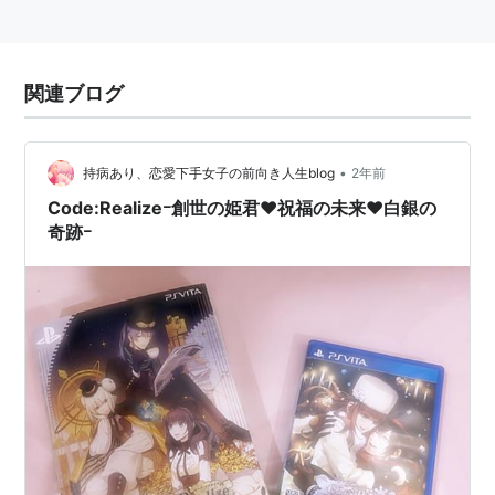
関連ブログ
•
持病あり、恋愛下手女子の前向き人生blog
2年前
Code:Realizeｰ創世の姫君❤祝福の未来❤白銀の
奇跡ｰ