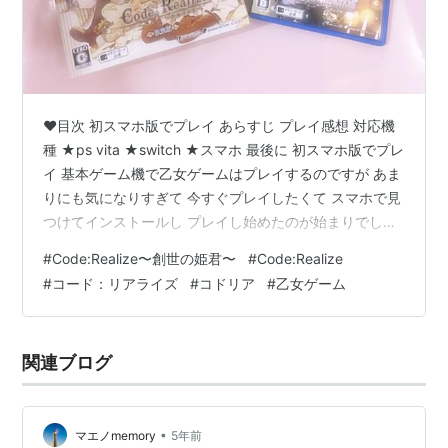
❤目次 初スマホ版でプレイ あらすじ プレイ感想 対応機
種 ★ps vita ★switch ★スマホ 最後に 初スマホ版でプレ
イ 基本ゲーム機で乙女ゲームはプレイするのですが あま
りにも気になりすぎて 今すぐプレイしたくて スマホで見
つけてインストールし プレイし始めたのが始まりでし
た。 今となってはＦＤ(祝福の未来・白銀の奇跡）は Vita
#
Code:Realize〜創世の姫君〜
#
Code:Realize
ソフトで購入したので vitaかswitchソフトで購入すれば
#
コード：リアライズ
#
コドリア
#
乙女ゲーム
良かったと 思っています…笑 あらすじ 全身に猛毒を持つ
主人公カルディア 村の皆から怪物として扱われ 虐げられ
た生活を送っている。 ある日英国軍に捕えられそうにな
関連ブログ
る。 そこへ… 泥棒紳士アルセ…
•
マエノmemory
5年前