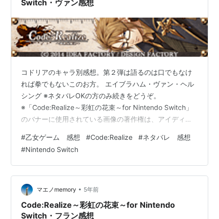
Switch・ヴァン感想
コドリアのキャラ別感想。第２弾は語るのは口でもなけ
れば拳でもないこのお方。 エイブラハム・ヴァン・ヘル
シング ※ネタバレOKの方のみ続きをどうぞ。
※「Code:Realize～彩虹の花束～for Nintendo Switch」
のバナーに使用されている画像の著作権は、アイディア
ファクトリー株式会社およびデザインファクトリー株式
#
乙女ゲーム 感想
#
Code:Realize
#
ネタバレ 感想
会社に帰属します。
#
Nintendo Switch
•
マエノmemory
5年前
Code:Realize～彩虹の花束～for Nintendo
Switch・フラン感想