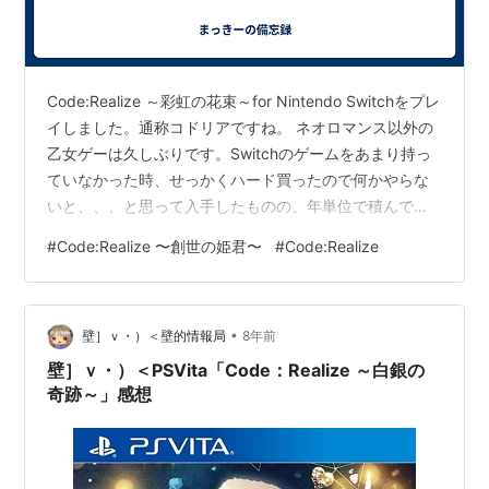
Code:Realize ～彩虹の花束～for Nintendo Switchをプレ
イしました。通称コドリアですね。 ネオロマンス以外の
乙女ゲーは久しぶりです。Switchのゲームをあまり持っ
ていなかった時、せっかくハード買ったので何かやらな
いと、、、と思って入手したものの、年単位で積んでお
りました。 本編「創世の姫君」とFD１作目「祝福の花
#
Code:Realize 〜創世の姫君〜
#
Code:Realize
束」が収録されており、まずは「創世の姫君」からで
す。攻略サイトで見たおすすめ順（※）通りにクリアしま
して、感想をさらっと書き残してみようと思います。 ※
•
インピー → ヴァン → フラン → サン → ルパン 以下、ネ
壁］ｖ・）＜壁的情報局
8年前
タばれ気にせず書きますので、お嫌な方は…
壁］ｖ・）＜PSVita「Code：Realize ～白銀の
奇跡～」感想