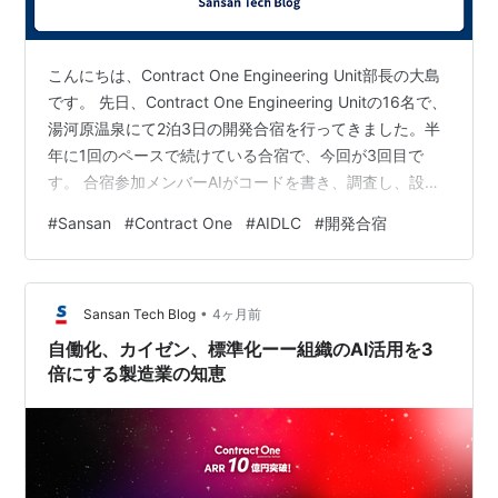
こんにちは、Contract One Engineering Unit部長の大島
です。 先日、Contract One Engineering Unitの16名で、
湯河原温泉にて2泊3日の開発合宿を行ってきました。半
年に1回のペースで続けている合宿で、今回が3回目で
す。 合宿参加メンバーAIがコードを書き、調査し、設計
の壁打ち相手にまでなってくれる時代に、なぜわざわざ
#
Sansan
#
Contract One
#
AIDLC
#
開発合宿
全員で温泉宿に集まって開発合宿をするのでしょうか。
結論から言うと、開発合宿は、AI時代の今もっとも開発
スピードを上げる手段の一つだと考えているからです。
•
Sansan Tech Blog
4ヶ月前
自働化、カイゼン、標準化ーー組織のAI活用を3
倍にする製造業の知恵