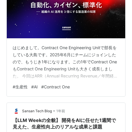
はじめまして。Contract One Engineering Unitで部長を
している大島です。2025年6月にチームにジョインした
ので、もうじき1年になります。この1年でContract One
もContract One Engineering Unitも大きく成長しまし
た。 今回はARR（Annual Recurring Revenue／年間経常
収益）10億円達成し、さらに勢いを増すContract Oneを
#
生産性
#
AI
#
Contract One
支えるべく、開発組織として日々向き合っている、生産
性向上について書きたいと思います。 個人技の限界——
「速い人」がいるだけでは組織は変わらない TPS——製
•
造業が教えてくれた「仕組み…
Sansan Tech Blog
1年前
【LLM Weekの全貌】 開発をAIに任せた1週間で
見えた、生産性向上のリアルな成果と課題