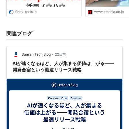
findy-tools.io
www.itmedia.co.jp
関連ブログ
•
Sansan Tech Blog
22日前
AIが速くなるほど、人が集まる価値は上がる——
開発合宿という最速リリース戦略