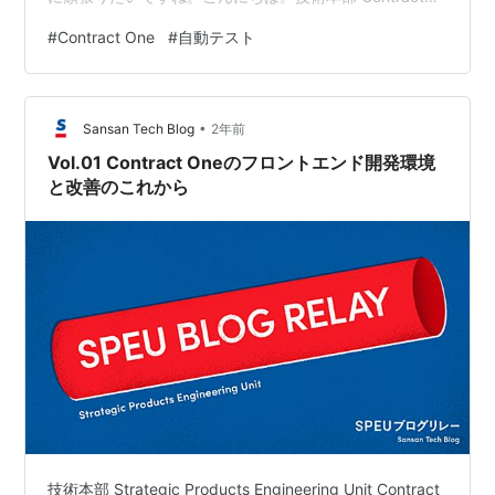
One Dev の川崎です。現場の習慣を変える、契約データ
#
Contract One
#
自動テスト
ベース「Contract One」の開発業務を担当しています。
フレーキーテストをご存知でしょうか。JetBrains社の記
事にフレーキーなテストとは以下と定義すると記載があ
•
ります。 *1Flaky なテストは、コードまたはテストその
Sansan Tech Blog
2年前
ものに変更がないにもかかわらず…
Vol.01 Contract Oneのフロントエンド開発環境
と改善のこれから
技術本部 Strategic Products Engineering Unit Contract