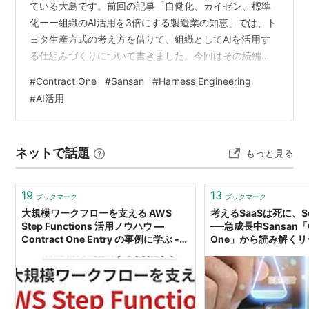
ている大島です。前回の記事「自働化、カイゼン、標準
化ーー組織のAI活用を3倍にする製造業の知恵」では、ト
ヨタ生産方式の考え方を借りて、組織としてAIを活用す
る仕組みづくりについて書きました。今回はその続編と
して、この1年の結果と、そこから見つけた事業成長の方
#
Contract One
#
Sansan
#
Harness Engineering
法について書きたいと思います。
#
AI活用
ネットで話題
もっと見る
19
13
ブックマーク
ブックマーク
大規模ワークフローを支える AWS
考えるSaaSは死に、
Step Functions 活用ノウハウ ―
──急成長中Sansan「C
Contract One Entry の事例に学ぶ -
One」から読み解く
Findy Tools
明暗