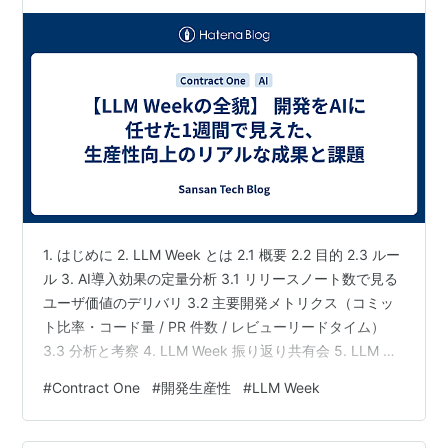
1. はじめに 2. LLM Week とは 2.1 概要 2.2 目的 2.3 ルー
ル 3. AI導入効果の定量分析 3.1 リリースノート数で見る
ユーザ価値のデリバリ 3.2 主要開発メトリクス（コミッ
ト比率・コード量 / PR 件数 / レビューリードタイム）
3.3 分析と考察 4. LLM Week 振り返り共有会 5. LLM 縛
り解除後の変化（7/14 週以降） 6. 今後のアクション 7.
#
Contract One
#
開発生産性
#
LLM Week
終わりに Sansan技術本部ではカジュアル面談を実施して
います 1. はじめに こんにちは、Contract One
Engineering Unitの高橋です。 先日、開発のほぼすべて