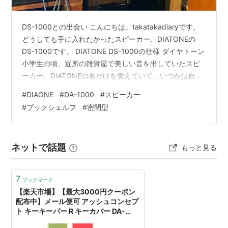
DS-1000との出会い こんにちは。takatakadiaryです。
どうしても手に入れたかったスピーカー、DIATONEの
DS-1000です。 DIATONE DS-1000の仕様 ダイヤトーン
小学生の頃、近所の雑貨屋で美しい音を出していたスピ
ーカー。DIATONEの名だけを覚えていて、いつかは自分
の家で心ゆくまで聴いてみたいと思っていました。 現代
#
DIAONE
#
DA-1000
#
スピーカー
は小型のブックシェルフかトールボーイ型のスピーカー
#
ブックシェルフ
#
密閉型
が主流のような気がしていますが、私の中で「THE スピ
ーカー」はこのサイズの、このスピーカーであり続けま
した。幅360x高さ625x奥行325mmで種類としてはブッ
ネットで話題
もっと見る
クシェルフ型ですが、このサイ…
7
ブックマーク
【楽天市場】【最大3000円クーポン
配布中】メール便可 アッシュコンセプ
ト キーキーパー R キーカバー DA-
1000 DA-1000 h concept キーキー